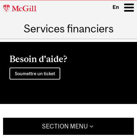
McGill
En
University
Services financiers
i
Main
navigation
Besoin d'aide?
Soumettre un ticket
SECTION MENU