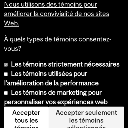
Nous utilisons des témoins pour
améliorer la convivialité de nos sites
Knowledge Base
Web.
Financial Services
Knowledge Base (FSKB)
Internal KB (Financial
À quels types de témoins consentez-
Services Central Staff only)
vous?
Les témoins strictement nécessaires
Les témoins utilisées pour
l'amélioration de la performance
© Université McGill, 2026
Les témoins de marketing pour
Accessibilité
personnaliser vos expériences web
Avis sur les témoins
Accepter
Accepter seulement
tous les
les témoins
Paramètres des témoins
témoins
sélectionnés