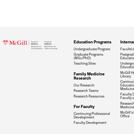
Education Programs
Interna
Undergraduate Program
Faculté 
Graduate Programs
Postgrad
(MSc/PhD)
Educati
Teaching Sites
Undergra
Educati
McGill H
Family Medicine
Library
Research
Continui
Our Research
Education
Medicin
Research Teams
Faculty 
Research Resources
Faculty 
Research 
For Faculty
Medicin
McGill's
Continuing Professional
Office
Development
Faculty Development