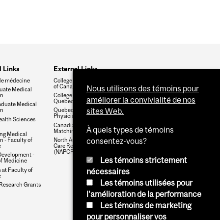
l Links
External Links
de médecine
College of Family Physicians
of Canada
Nous utilisons des témoins pour
uate Medical
on
College des Medecins du
améliorer la convivialité de nos
Quebec
duate Medical
sites Web.
on
Quebec College of Family
Physicians
ealth Sciences
Canadian Resident
À quels types de témoins
Matching Service (CaRMS)
ng Medical
 - Faculty of
North American Primary
consentez-vous?
e
Care Research Group
(NAPCRG)
Development -
Les témoins strictement
of Medicine
at Faculty of
nécessaires
e
Les témoins utilisées pour
 Research Grants
l'amélioration de la performance
Les témoins de marketing
pour personnaliser vos