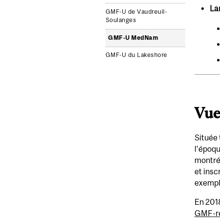
La
GMF-U de Vaudreuil-
Soulanges
GMF-U MedNam
GMF-U du Lakeshore
Vue
Située 
l’époqu
montré
et insc
exemple
En 2018
GMF-r