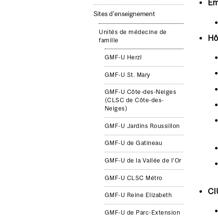
Em
Sites d'enseignement
Unités de médecine de
Hôp
famille
GMF-U Herzl
GMF-U St. Mary
GMF-U Côte-des-Neiges
(CLSC de Côte-des-
Neiges)
GMF-U Jardins Roussillon
GMF-U de Gatineau
GMF-U de la Vallée de l’Or
GMF-U CLSC Métro
CI
GMF-U Reine Elizabeth
GMF-U de Parc-Extension