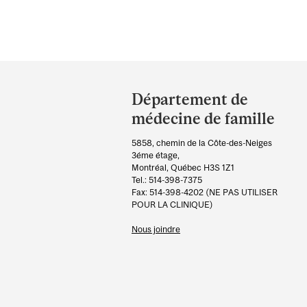
Department
and
Département de
University
médecine de famille
Information
5858, chemin de la Côte-des-Neiges
3éme étage,
Montréal, Québec H3S 1Z1
Tel.: 514-398-7375
Fax: 514-398-4202 (NE PAS UTILISER
POUR LA CLINIQUE)
Nous joindre