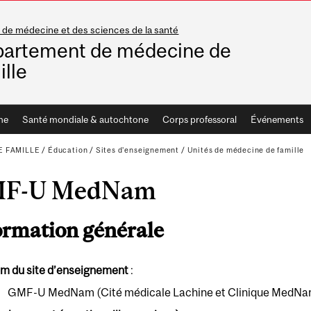
 de médecine et des sciences de la santé
artement de médecine de
ille
he
Santé mondiale & autochtone
Corps professoral
Événements
 FAMILLE
/
Éducation
/
Sites d'enseignement
/
Unités de médecine de famille
F-U MedNam
ormation générale
m du site d’enseignement
:
GMF-U MedNam (Cité médicale Lachine et Clinique MedNa