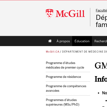
Faculté
McGill
Dép
University
fam
Main
À propos
Éducation
Recherc
navigation
McGill.CA
/
DÉPARTEMENT DE MÉDECINE DE
GM
Programme d’études
médicales de premier cycle
Inf
Programme de résidence
Programme de compétences
avancées
No
Programmes d'études
supérieures (MSc/PhD)