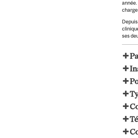
année. 
charge 
Depuis 
cliniqu
ses deu
Pa
In
Po
Ty
Co
Té
C