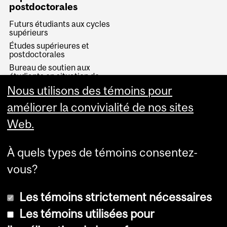
postdoctorales
Futurs étudiants aux cycles
supérieurs
Études supérieures et
postdoctorales
Bureau de soutien aux
étudiants en situation de
handicap
Nous utilisons des témoins pour
Bourses d’études et de
améliorer la convivialité de nos sites
recherche
Web.
Faire un don
Donnez
À quels types de témoins consentez-
vous?
Les témoins strictement nécessaires
Les témoins utilisées pour