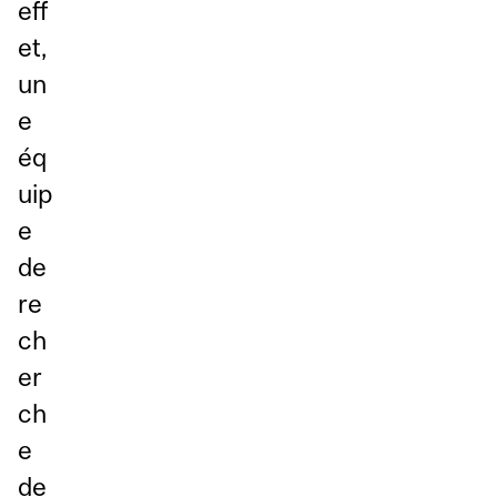
eff
et,
un
e
éq
uip
e
de
re
ch
er
ch
e
de