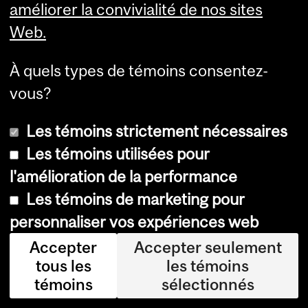
améliorer la convivialité de nos sites
tie
Web.
nt.
Ils
À quels types de témoins consentez-
pe
vous?
uv
Les témoins strictement nécessaires
en
Les témoins utilisées pour
t
l'amélioration de la performance
rét
Les témoins de marketing pour
abl
personnaliser vos expériences web
ir
Accepter
Accepter seulement
la
tous les
les témoins
fo
témoins
sélectionnés
nc