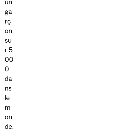
un
ga
rç
on
su
r 5
00
0
da
ns
le
m
on
de.