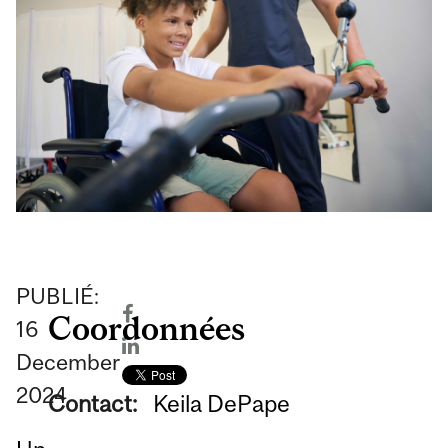
PUBLIÉ:
Coordonnées
16
December
2024
Contact:
Keila DePape