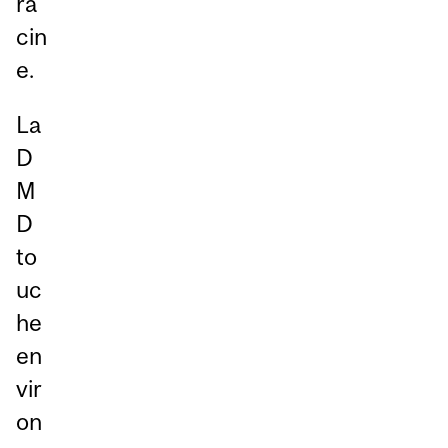
ra
cin
e.
La
D
M
D
to
uc
he
en
vir
on