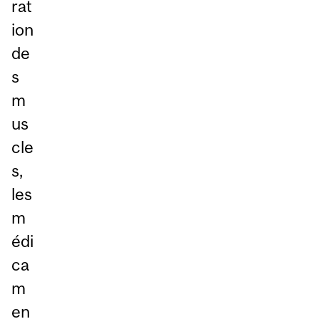
rat
ion
de
s
m
us
cle
s,
les
m
édi
ca
m
en