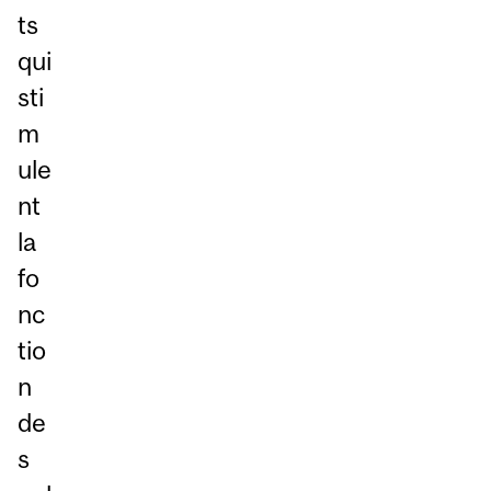
ts
qui
sti
m
ule
nt
la
fo
nc
tio
n
de
s