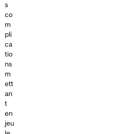
s
co
m
pli
ca
tio
ns
m
ett
an
t
en
jeu
le