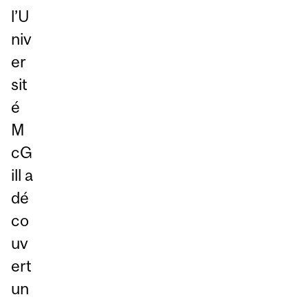
l’U
niv
er
sit
é
M
cG
ill a
dé
co
uv
ert
un