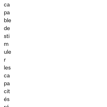
ca
pa
ble
de
sti
m
ule
r
les
ca
pa
cit
és
ré