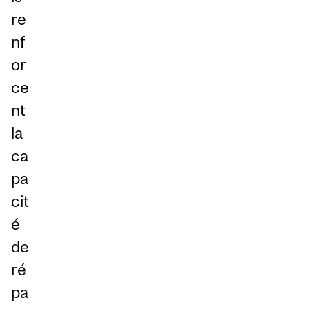
re
nf
or
ce
nt
la
ca
pa
cit
é
de
ré
pa