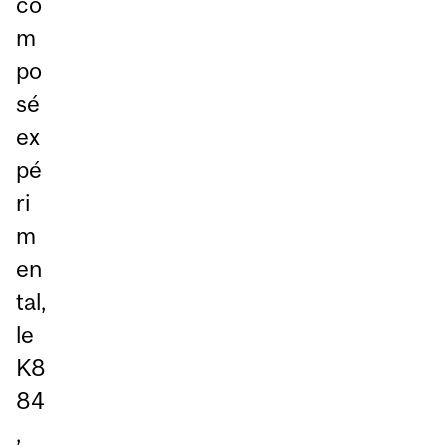
co
m
po
sé
ex
pé
ri
m
en
tal,
le
K8
84
,