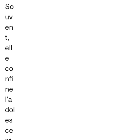
So
uv
en
t,
ell
e
co
nfi
ne
l’a
dol
es
ce