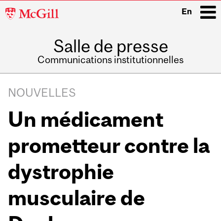
McGill
En
University
Salle de presse
i
Communications institutionnelles
Main
Related
navigation
NOUVELLES
Content
Un médicament
prometteur contre la
dystrophie
musculaire de