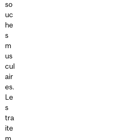
so
uc
he
s
m
us
cul
air
es.
Le
s
tra
ite
m