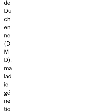
de
Du
ch
en
ne
(D
M
D),
ma
lad
ie
gé
né
tiq