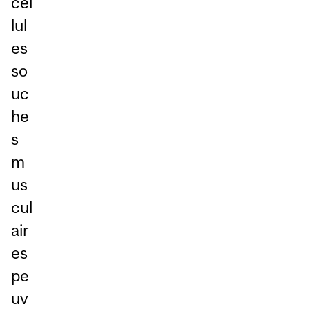
cel
lul
es
so
uc
he
s
m
us
cul
air
es
pe
uv