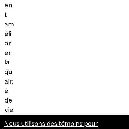
en
t
am
éli
or
er
la
qu
alit
é
de
vie
du
Nous utilisons des témoins pour
pa