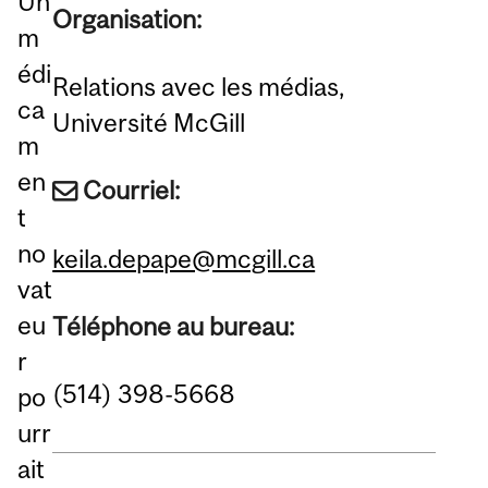
Un
Organisation:
m
édi
Relations avec les médias,
ca
Université McGill
m
en
Courriel:
t
no
keila.depape@mcgill.ca
vat
eu
Téléphone au bureau:
r
(514) 398-5668
po
urr
ait