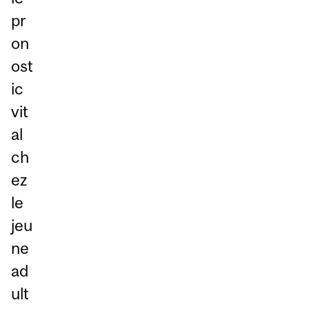
pr
on
ost
ic
vit
al
ch
ez
le
jeu
ne
ad
ult