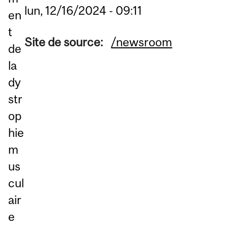
lun, 12/16/2024 - 09:11
en
t
Site de source:
/newsroom
de
la
dy
str
op
hie
m
us
cul
air
e