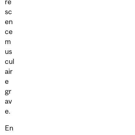
re
sc
en
ce
m
us
cul
air
e
gr
av
e.
En