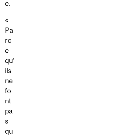
e.
«
Pa
rc
e
qu’
ils
ne
fo
nt
pa
s
qu