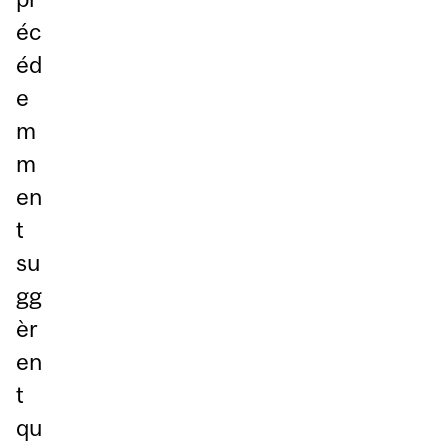
éc
éd
e
m
m
en
t
su
gg
èr
en
t
qu