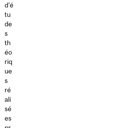
d’é
tu
de
s
th
éo
riq
ue
s
ré
ali
sé
es
pr