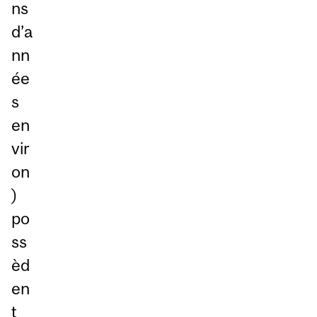
ns
d’a
nn
ée
s
en
vir
on
)
po
ss
èd
en
t