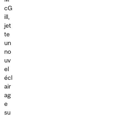
cG
ill,
jet
te
un
no
uv
el
écl
air
ag
e
su