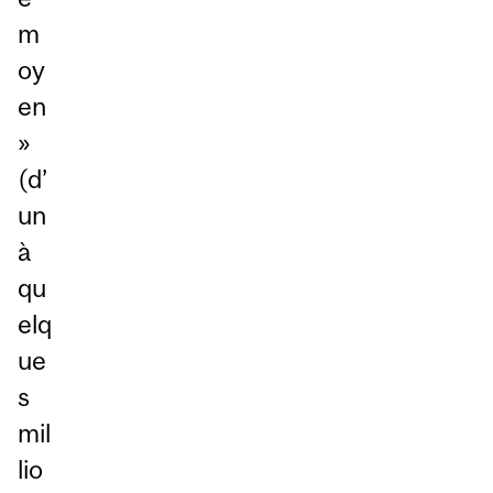
m
oy
en
»
(d’
un
à
qu
elq
ue
s
mil
lio