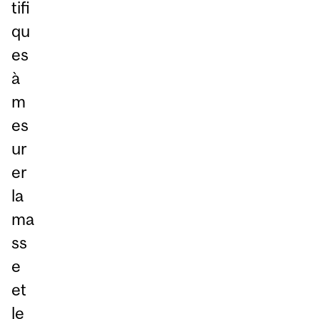
tifi
qu
es
à
m
es
ur
er
la
ma
ss
e
et
le