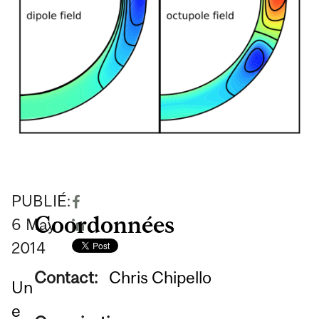
PUBLIÉ:
Coordonnées
6
May
2014
Contact:
Chris Chipello
Un
e