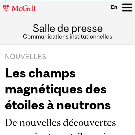
McGill
En
University
Salle de presse
i
Communications institutionnelles
Main
Related
navigation
NOUVELLES
Content
Les champs
magnétiques des
étoiles à neutrons
De nouvelles découvertes