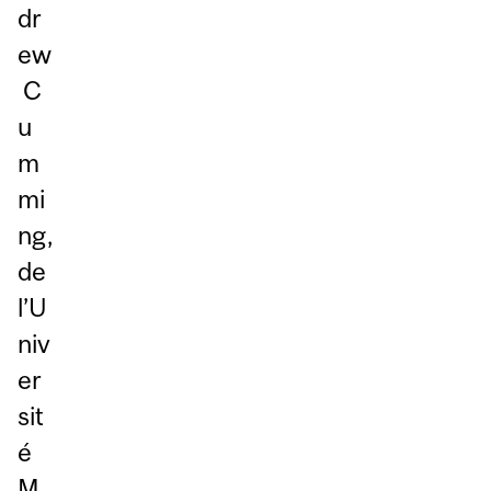
dr
ew
C
u
m
mi
ng,
de
l’U
niv
er
sit
é
M