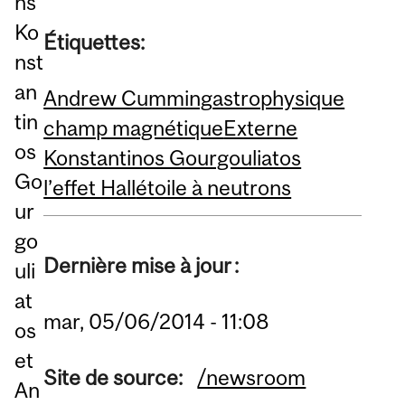
ns
Ko
Étiquettes:
nst
an
Andrew Cumming
astrophysique
tin
champ magnétique
Externe
os
Konstantinos Gourgouliatos
Go
l’effet Hall
étoile à neutrons
ur
go
Dernière mise à jour :
uli
at
mar, 05/06/2014 - 11:08
os
et
Site de source:
/newsroom
An