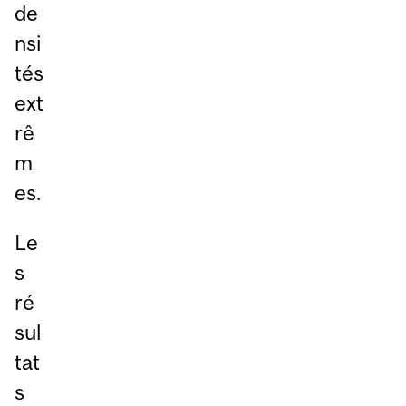
de
nsi
tés
ext
rê
m
es.
Le
s
ré
sul
tat
s