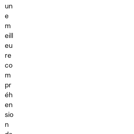
un
e
m
eill
eu
re
co
m
pr
éh
en
sio
n