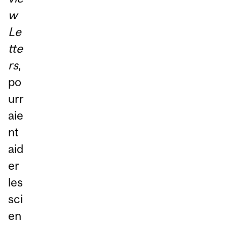
w
Le
tte
rs
,
po
urr
aie
nt
aid
er
les
sci
en