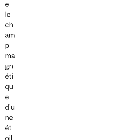
e
le
ch
am
p
ma
gn
éti
qu
e
d’u
ne
ét
oil