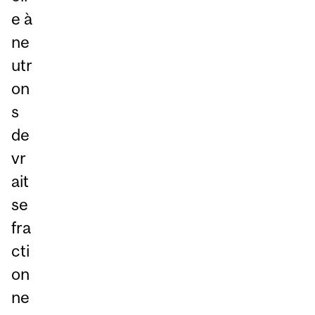
e à
ne
utr
on
s
de
vr
ait
se
fra
cti
on
ne