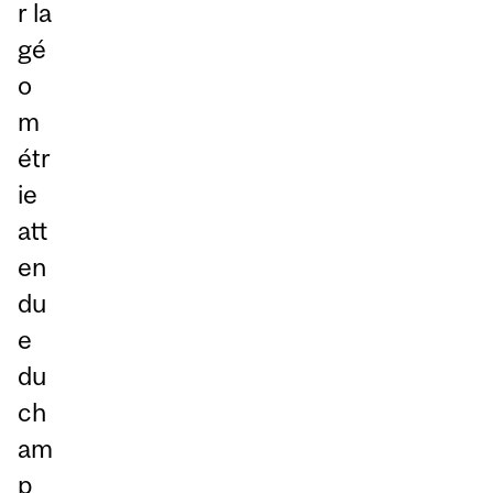
r la
gé
o
m
étr
ie
att
en
du
e
du
ch
am
p