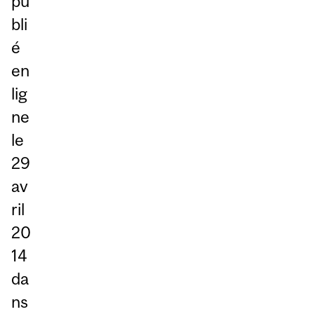
pu
bli
é
en
lig
ne
le
29
av
ril
20
14
da
ns