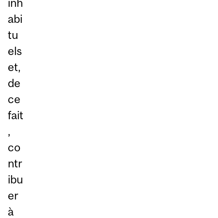
inh
abi
tu
els
et,
de
ce
fait
,
co
ntr
ibu
er
à