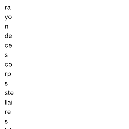
ra
yo
n
de
ce
s
co
rp
s
ste
llai
re
s