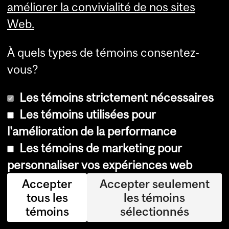
m
améliorer la convivialité de nos sites
en
Web.
t
À quels types de témoins consentez-
pui
vous?
ss
an
Les témoins strictement nécessaires
ts,
Les témoins utilisées pour
ce
l'amélioration de la performance
qui
Les témoins de marketing pour
lai
personnaliser vos expériences web
ss
Accepter
Accepter seulement
e
tous les
les témoins
les
témoins
sélectionnés
sci