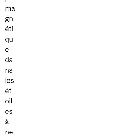
ma
gn
éti
qu
e
da
ns
les
ét
oil
es
à
ne