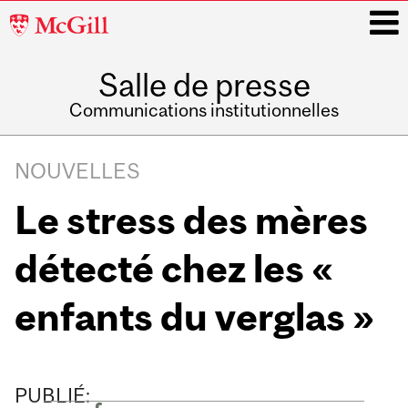
McGill
University
Salle de presse
i
Communications institutionnelles
Main
Related
navigation
NOUVELLES
Content
Le stress des mères
détecté chez les «
enfants du verglas »
PUBLIÉ: