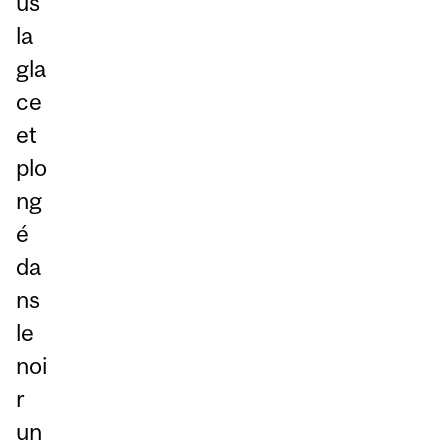
us
la
gla
ce
et
plo
ng
é
da
ns
le
noi
r
un