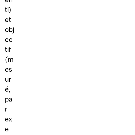
ti)
et
obj
ec
tif
(m
es
ur
é,
pa
r
ex
e