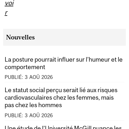
voi
r
Nouvelles
La posture pourrait influer sur l’humeur et le
comportement
PUBLIÉ:
3
AOÛ
2026
Le statut social perçu serait lié aux risques
cardiovasculaires chez les femmes, mais
pas chez les hommes
PUBLIÉ:
3
AOÛ
2026
Une étude de l’Université McGill nuance les