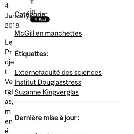
4
Catégorie:
January
2018
McGill en manchettes
Le
Pr
Étiquettes:
oje
t
Externe
faculté des sciences
Ve
Institut Douglas
stress
rgl
Suzanne King
verglas
as,
m
Dernière mise à jour :
en
é