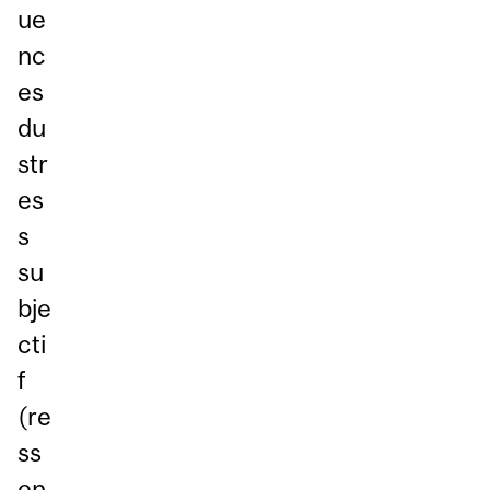
ue
nc
es
du
str
es
s
su
bje
cti
f
(re
ss
en