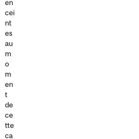
en
cei
nt
es
au
m
o
m
en
t
de
ce
tte
ca