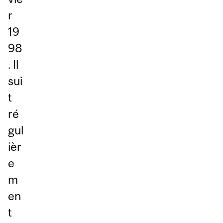
r
19
98
. Il
sui
t
ré
gul
ièr
e
m
en
t