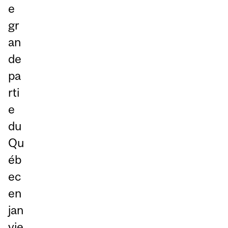
e
gr
an
de
pa
rti
e
du
Qu
éb
ec
en
jan
vie