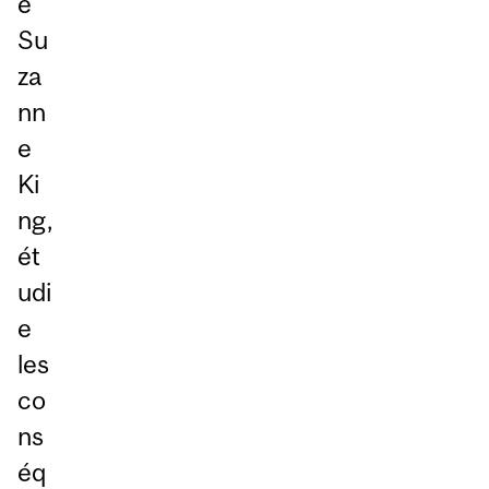
e
Su
za
nn
e
Ki
ng,
ét
udi
e
les
co
ns
éq