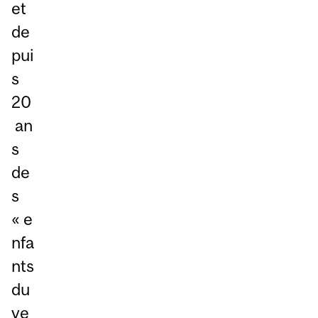
et
de
pui
s
20
an
s
de
s
« e
nfa
nts
du
ve