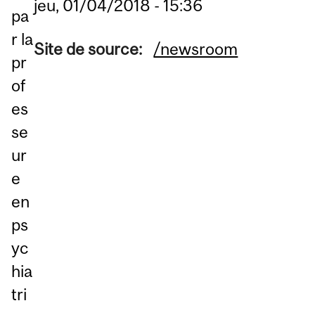
jeu, 01/04/2018 - 15:36
pa
r la
Site de source:
/newsroom
pr
of
es
se
ur
e
en
ps
yc
hia
tri