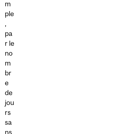
m
ple
,
pa
r le
no
m
br
e
de
jou
rs
sa
ns