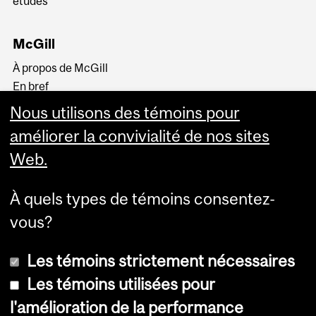
études
McGill
À propos de McGill
En bref
Histoire
Nous utilisons des témoins pour
La haute direction
améliorer la convivialité de nos sites
Web.
À quels types de témoins consentez-
vous?
Plus
Les témoins strictement nécessaires
Les témoins utilisées pour
l'amélioration de la performance