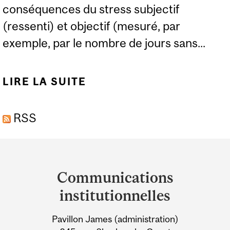
conséquences du stress subjectif
(ressenti) et objectif (mesuré, par
exemple, par le nombre de jours sans...
LIRE LA SUITE
DE LE STRESS DES
MÈRES DÉTECTÉ CHEZ
RSS
LES « ENFANTS DU
VERGLAS »
Department
and
Communications
University
institutionnelles
Information
Pavillon James (administration)