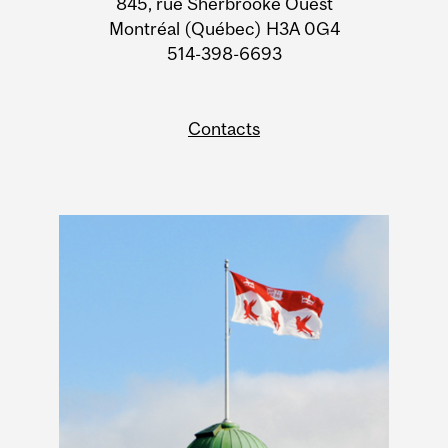
845, rue Sherbrooke Ouest
Montréal (Québec) H3A 0G4
514-398-6693
Contacts