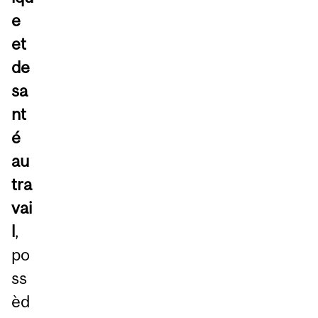
e
et
de
sa
nt
é
au
tra
vai
l
,
po
ss
èd