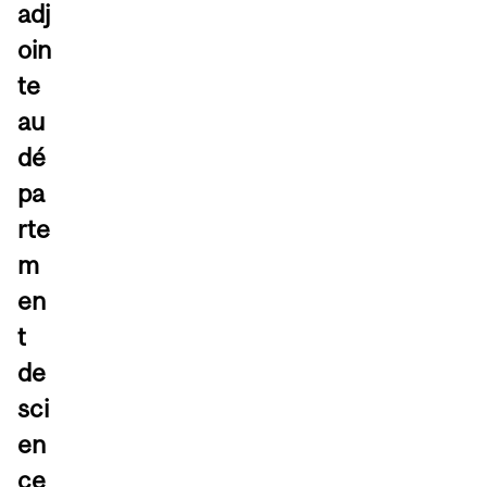
adj
oin
te
au
dé
pa
rte
m
en
t
de
sci
en
ce