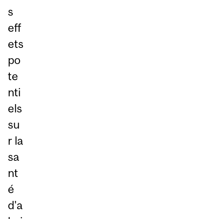
s
eff
ets
po
te
nti
els
su
r la
sa
nt
é
d'a