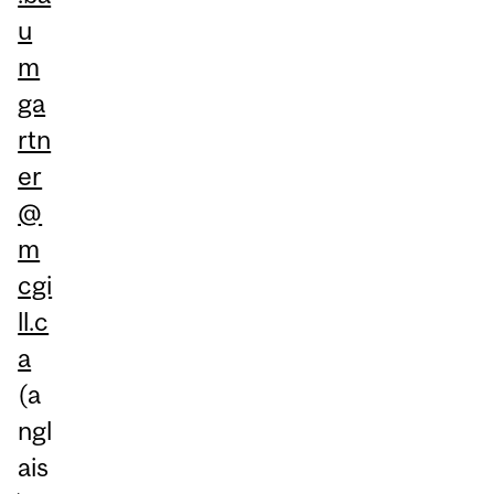
u
m
ga
rtn
er
@
m
cgi
ll.c
a
(a
ngl
ais