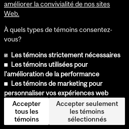
améliorer la convivialité de nos sites
tra
Web.
nsi
tio
À quels types de témoins consentez-
ns
vous?
én
er
Les témoins strictement nécessaires
gé
Les témoins utilisées pour
tiq
l'amélioration de la performance
ue
Les témoins de marketing pour
s,
personnaliser vos expériences web
les
Accepter
Accepter seulement
pol
tous les
les témoins
itiq
témoins
sélectionnés
ue