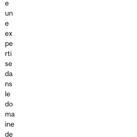
e
un
e
ex
pe
rti
se
da
ns
le
do
ma
ine
de