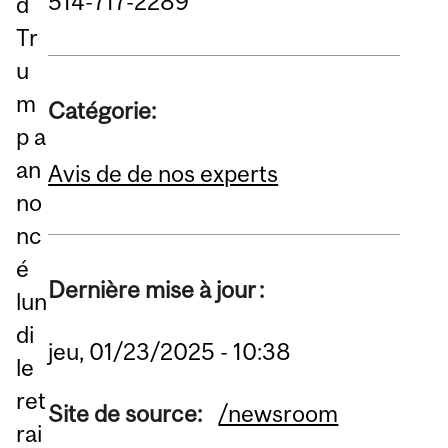
514-717-2289
d
Tr
u
m
Catégorie:
p a
an
Avis de de nos experts
no
nc
é
Dernière mise à jour :
lun
di
jeu, 01/23/2025 - 10:38
le
ret
Site de source:
/newsroom
rai