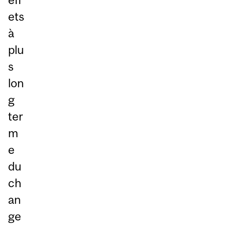
ets
à
plu
s
lon
g
ter
m
e
du
ch
an
ge