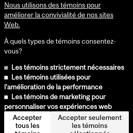
Nous utilisons des témoins pour
Contact Us
améliorer la convivialité de nos sites
Web.
À quels types de témoins consentez-
vous?
Les témoins strictement nécessaires
Les témoins utilisées pour
l'amélioration de la performance
Copyright © 2026 McGill University
Les témoins de marketing pour
Accessibilité
personnaliser vos expériences web
Avis sur les témoins
Accepter
Accepter seulement
tous les
les témoins
Paramètres des témoins