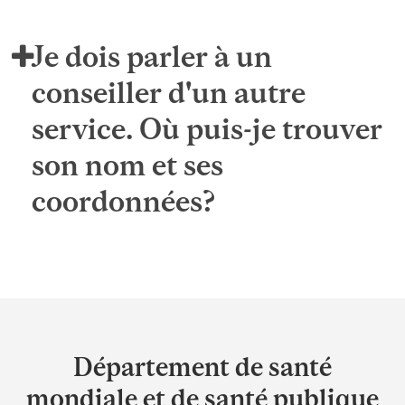
Je dois parler à un
conseiller d'un autre
service. Où puis-je trouver
son nom et ses
coordonnées?
Department
and
Département de santé
University
mondiale et de santé publique