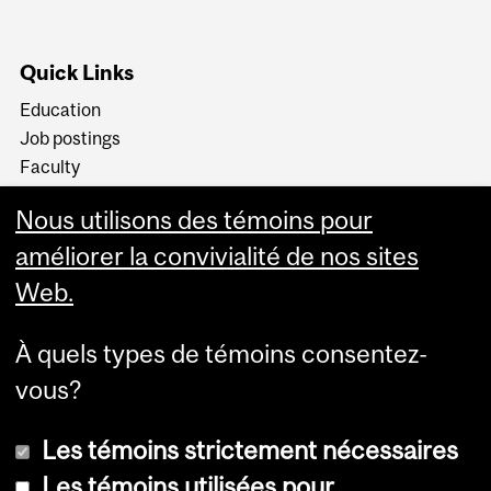
Quick Links
Education
Job postings
Faculty
News & Events
Nous utilisons des témoins pour
Contact Us
améliorer la convivialité de nos sites
Web.
À quels types de témoins consentez-
vous?
Les témoins strictement nécessaires
Les témoins utilisées pour