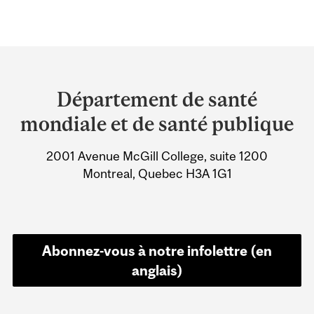
Department
and
Département de santé
University
mondiale et de santé publique
Information
2001 Avenue McGill College, suite 1200
Montreal, Quebec H3A 1G1
Abonnez-vous à notre infolettre (en
anglais)