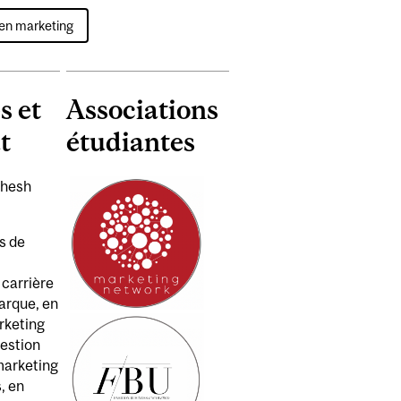
en marketing
s et
Associations
t
étudiantes
shesh
s de
 carrière
arque, en
arketing
estion
marketing
, en