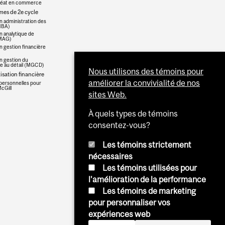
réat en commerce
es de 2e cycle
n administration des
(MBA)
n analytique de
(MAG)
n gestion financière
n gestion du
 au détail (MGCD)
Nous utilisons des témoins pour
sation financière
améliorer la convivialité de nos
personnelles pour
cGill
sites Web.
À quels types de témoins
consentez-vous?
Les témoins strictement
nécessaires
Les témoins utilisées pour
l'amélioration de la performance
Les témoins de marketing
pour personnaliser vos
expériences web