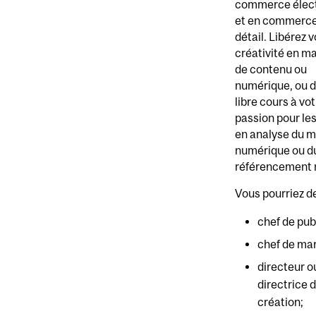
commerce élec
et en commerce
détail. Libérez 
créativité en m
de contenu ou
numérique, ou 
libre cours à vo
passion pour le
en analyse du m
numérique ou d
référencement 
Vous pourriez de
chef de publ
chef de ma
directeur o
directrice 
création;