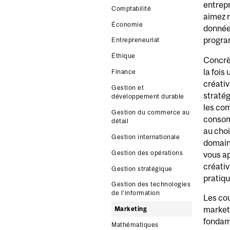
entrepr
Comptabilité
aimez 
Économie
donnée
progra
Entrepreneuriat
Éthique
Concrèt
la fois
Finance
créativ
Gestion et
stratég
développement durable
les co
Gestion du commerce au
consom
détail
au choi
Gestion internationale
domaine
Gestion des opérations
vous a
créativ
Gestion stratégique
pratiqu
Gestion des technologies
de l’information
Les cou
marketi
Marketing
fondame
Mathématiques