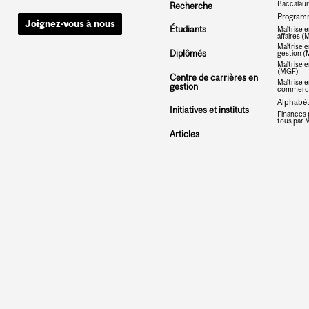
Baccalau
Recherche
Programm
Joignez-vous à nous
Étudiants
Maîtrise e
affaires 
Maîtrise e
Diplômés
gestion 
Maîtrise e
(MGF)
Centre de carrières en
Maîtrise e
gestion
commerce
Alphabéti
Initiatives et instituts
Finances 
tous par M
Articles