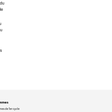
 du
de
u
du
es
ammes
es de 1er cycle