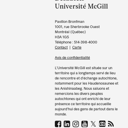
Information
Université McGill
Pavillon Bronfman
1001, rue Sherbrooke Ouest
Montréal (Québec)
H3A 1G5
Téléphone : 514-398-4000
Contact
|
Carte
Avis de confidentialité
L’Université McGill est située sur un
territoire qui a longtemps servi de lieu
de rencontre et d’échange autochtone,
notamment pour les Haudenosaunee et
les Anishinaabeg. Nous saluons et
remercions les divers peuples
autochtones qui ont enrichi de leur
présence ce territoire qui accueille
aujourd’hui des gens de partout dans le
monde.