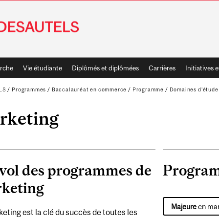
rche
Vie étudiante
Diplômés et diplômées
Carrières
Initiatives e
LS
/
Programmes
/
Baccalauréat en commerce
/
Programme
/
Domaines d’étude
rketing
vol des programmes de
Progra
keting
Majeure
en mar
eting est la clé du succès de toutes les