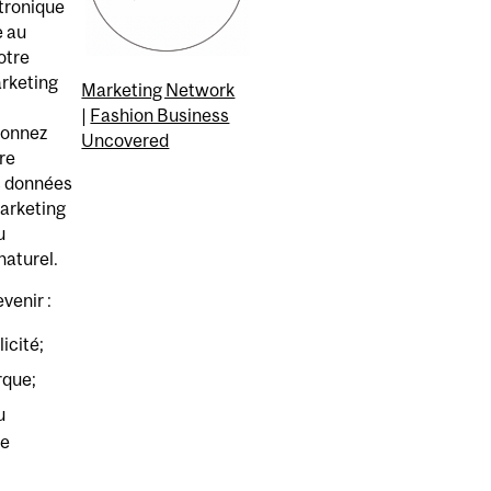
tronique
 au
votre
arketing
Marketing Network
|
Fashion Business
donnez
Uncovered
tre
s données
arketing
u
naturel.
venir :
icité;
rque;
u
de