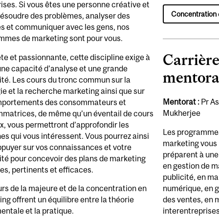
ises. Si vous êtes une personne créative et
Concentration
résoudre des problèmes, analyser des
s et communiquer avec les gens, nos
mmes de marketing sont pour vous.
Carrière
e et passionnante, cette discipline exige à
 une capacité d’analyse et une grande
mentora
ité. Les cours du tronc commun sur la
ie et la recherche marketing ainsi que sur
Mentorat
:
Pr A
mportements des consommateurs et
Mukherjee
matrices, de même qu’un éventail de cours
x, vous permettront d’approfondir les
Les programme
s qui vous intéressent. Vous pourrez ainsi
marketing vous
ppuyer sur vos connaissances et votre
préparent à une
ité pour concevoir des plans de marketing
en gestion de m
es, pertinents et efficaces.
publicité, en m
numérique, en g
rs de la majeure et de la concentration en
des ventes, en 
ng offrent un équilibre entre la théorie
interentreprises
ntale et la pratique.