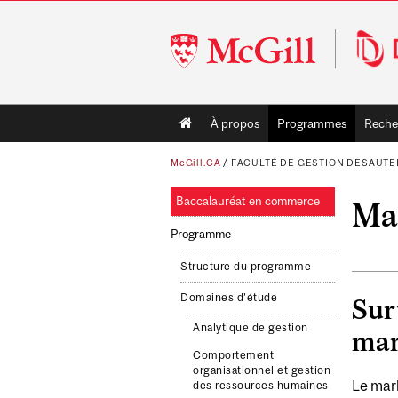
McGill
University
Main
À propos
Programmes
Reche
navigation
McGill.CA
/
FACULTÉ DE GESTION DESAUTE
Baccalauréat en commerce
Ma
Programme
Structure du programme
Domaines d’étude
Sur
Analytique de gestion
mar
Comportement
organisationnel et gestion
Le mark
des ressources humaines