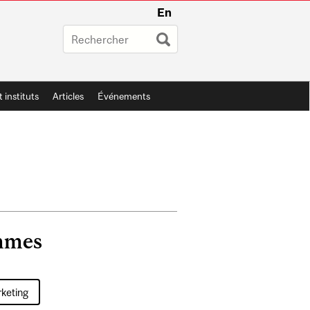
En
t instituts
Articles
Événements
mmes
keting