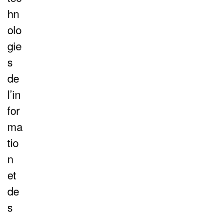
hn
olo
gie
s
de
l’in
for
ma
tio
n
et
de
s