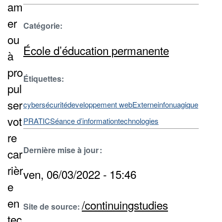
am
er
Catégorie:
ou
École d’éducation permanente
à
pro
Étiquettes:
pul
ser
cybersécurité
developpement web
Externe
infonuagique
vot
PRATIC
Séance d’information
technologies
re
Dernière mise à jour :
car
rièr
ven, 06/03/2022 - 15:46
e
en
/continuingstudies
Site de source:
tec