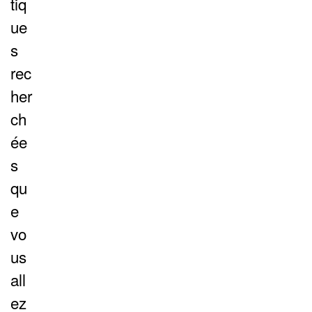
tiq
ue
s
rec
her
ch
ée
s
qu
e
vo
us
all
ez