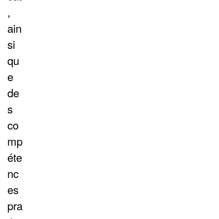
,
ain
si
qu
e
de
s
co
mp
éte
nc
es
pra