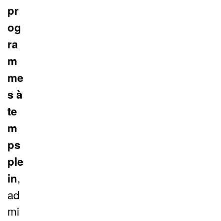
pr
og
ra
m
me
s à
te
m
ps
ple
,
in
ad
mi