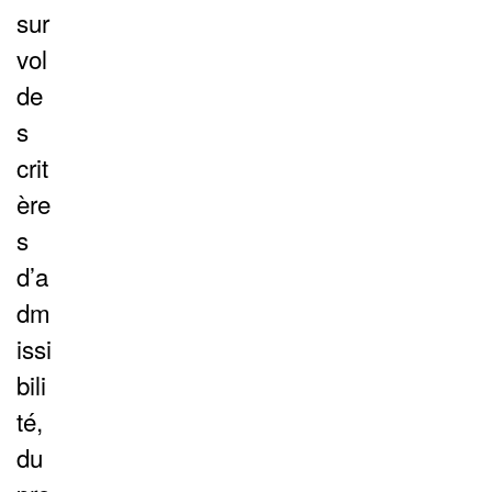
sur
vol
de
s
crit
ère
s
d’a
dm
issi
bili
té,
du