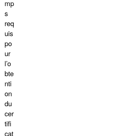
mp
s
req
uis
po
ur
l’o
bte
nti
on
du
cer
tifi
cat