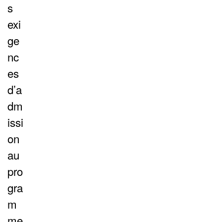
s
exi
ge
nc
es
d’a
dm
issi
on
au
pro
gra
m
me