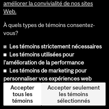
l
améliorer la convivialité de nos sites
’
Web.
i
À quels types de témoins consentez-
n
vous?
f
o
Les témoins strictement nécessaires
r
Les témoins utilisées pour
m
l'amélioration de la performance
a
Les témoins de marketing pour
t
personnaliser vos expériences web
i
Accepter
Accepter seulement
o
tous les
les témoins
témoins
sélectionnés
n