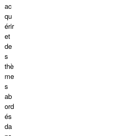
ac
qu
érir
et
de
s
thè
me
s
ab
ord
és
da
ns