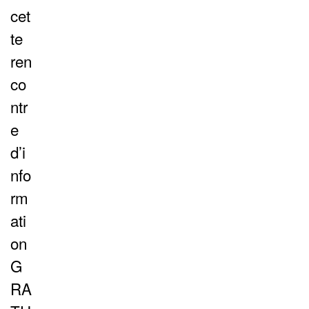
cet
te
ren
co
ntr
e
d’i
nfo
rm
ati
on
G
RA