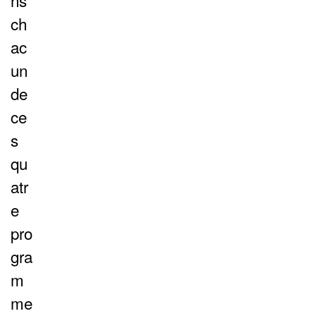
ch
ac
un
de
ce
s
qu
atr
e
pro
gra
m
me