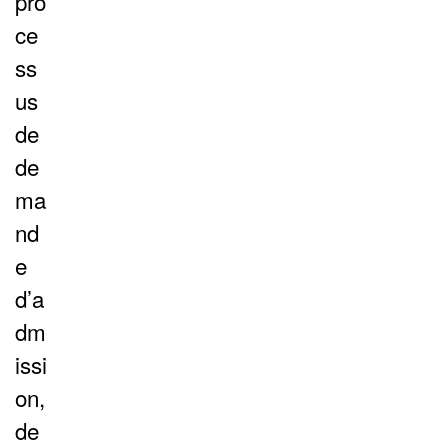
pro
ce
ss
us
de
de
ma
nd
e
d’a
dm
issi
on,
de