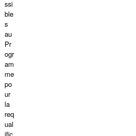
ssi
ble
s
au
Pr
ogr
am
me
po
ur
la
req
ual
ific