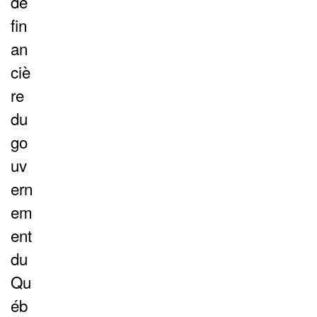
de
fin
an
ciè
re
du
go
uv
ern
em
ent
du
Qu
éb