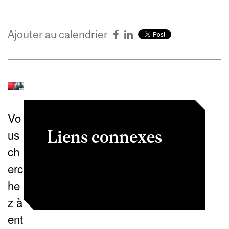
Ajouter au calendrier
Vo
us
Liens connexes
ch
Inscription
erc
he
z à
ent