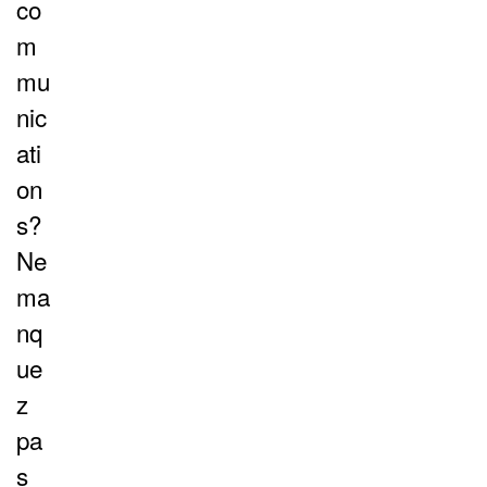
co
m
mu
nic
ati
on
s?
Ne
ma
nq
ue
z
pa
s