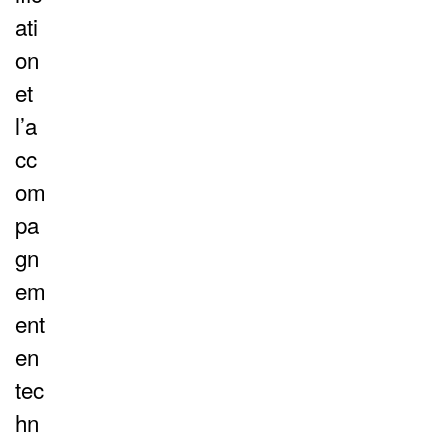
ati
on
et
l’a
cc
om
pa
gn
em
ent
en
tec
hn