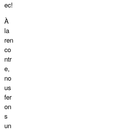
ec!
À
la
ren
co
ntr
e,
no
us
fer
on
s
un