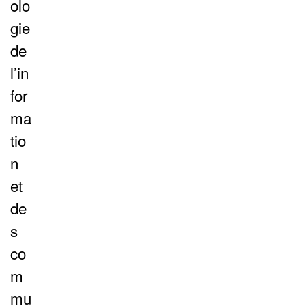
olo
gie
de
l’in
for
ma
tio
n
et
de
s
co
m
mu