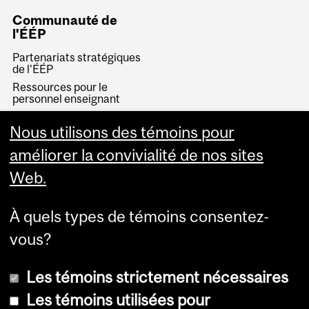
Communauté de
l'ÉÉP
Partenariats stratégiques
de l'ÉÉP
Ressources pour le
personnel enseignant
McGill Community for
Lifelong Learning
Nous utilisons des témoins pour
Rejoignez notre équipe
améliorer la convivialité de nos sites
Web.
À quels types de témoins consentez-
vous?
Les témoins strictement nécessaires
Les témoins utilisées pour