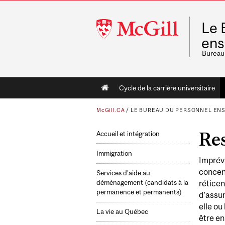
McGill
Le 
University
ens
Bureau 
Main
Cycle de la carrière universitaire
navigation
McGill.CA
/
LE BUREAU DU PERSONNEL EN
Res
Accueil et intégration
Immigration
Imprévi
concent
Services d’aide au
déménagement (candidats à la
réticen
permanence et permanents)
d’assum
elle ou
La vie au Québec
être en