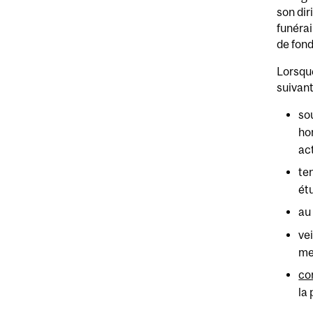
son dir
funérai
de fond
Lorsque
suivant
so
ho
act
te
ét
au
vei
me
co
la