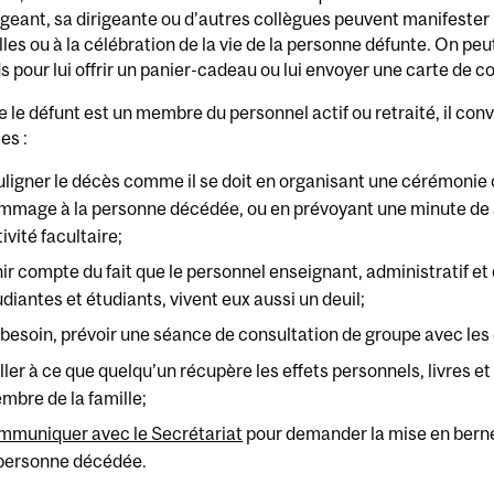
igeant, sa dirigeante ou d’autres collègues peuvent manifeste
lles ou à la célébration de la vie de la personne défunte. On p
s pour lui offrir un panier-cadeau ou lui envoyer une carte de 
 le défunt est un membre du personnel actif ou retraité, il con
es :
uligner le décès comme il se doit en organisant une cérémonie
mmage à la personne décédée, ou en prévoyant une minute de s
ivité facultaire;
nir compte du fait que le personnel enseignant, administratif e
udiantes et étudiants, vivent eux aussi un deuil;
 besoin, prévoir une séance de consultation de groupe avec les
ller à ce que quelqu’un récupère les effets personnels, livres et
mbre de la famille;
mmuniquer avec le Secrétariat
pour demander la mise en bern
 personne décédée.