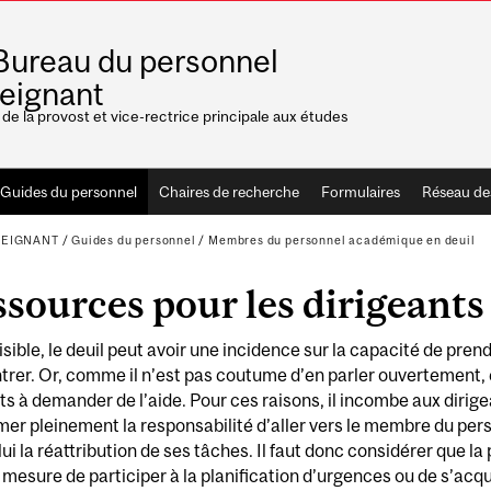
Bureau du personnel
eignant
de la provost et vice-rectrice principale aux études
Guides du personnel
Chaires de recherche
Formulaires
Réseau des
SEIGNANT
/
Guides du personnel
/
Membres du personnel académique en deuil
sources pour les dirigeants
sible, le deuil peut avoir une incidence sur la capacité de pren
rer. Or, comme il n’est pas coutume d’en parler ouvertement, 
ts à demander de l’aide. Pour ces raisons, il incombe aux dirige
er pleinement la responsabilité d’aller vers le membre du pers
 lui la réattribution de ses tâches. Il faut donc considérer que l
 mesure de participer à la planification d’urgences ou de s’acq