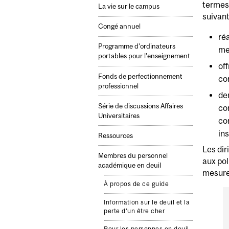
termes 
La vie sur le campus
suivant
Congé annuel
ré
Programme d’ordinateurs
me
portables pour l’enseignement
of
Fonds de perfectionnement
co
professionnel
de
Série de discussions Affaires
co
Universitaires
co
ins
Ressources
Les dir
Membres du personnel
aux pol
académique en deuil
mesure
À propos de ce guide
Information sur le deuil et la
perte d'un être cher