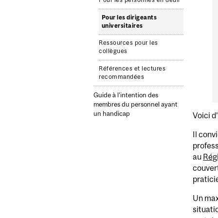
Pour les personnes en deuil
Pour les dirigeants
universitaires
Ressources pour les
collègues
Références et lectures
recommandées
Guide à l’intention des
membres du personnel ayant
un handicap
Voici d
Il conv
profess
au
Rég
couver
pratici
Un max
situati