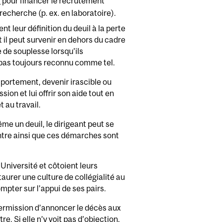
s
pour financer le recrutement
recherche (p. ex. en laboratoire).
nt leur définition du deuil à la perte
t il peut survenir en dehors du cadre
e de souplesse lorsqu’ils
 pas toujours reconnu comme tel.
portement, devenir irascible ou
ion et lui offrir son aide tout en
 au travail.
même un deuil, le dirigeant peut se
montre ainsi que ces démarches sont
Université et côtoient leurs
aurer une culture de collégialité au
ompter sur l’appui de ses pairs.
permission d’annoncer le décès aux
e. Si elle n’y voit pas d’objection,