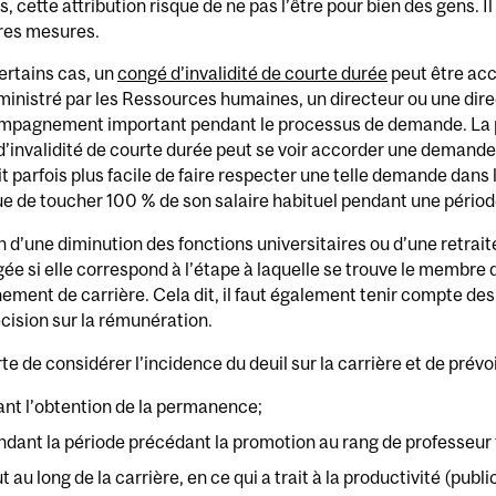
s, cette attribution risque de ne pas l’être pour bien des gens. 
tres mesures.
ertains cas, un
congé d’invalidité de courte durée
peut être acc
ministré par les Ressources humaines, un directeur ou une dire
mpagnement important pendant le processus de demande. La p
’invalidité de courte durée peut se voir accorder une demande d
oit parfois plus facile de faire respecter une telle demande dans 
e de toucher 100 % de son salaire habituel pendant une périod
n d’une diminution des fonctions universitaires ou d’une retrai
ée si elle correspond à l’étape à laquelle se trouve le membre
ment de carrière. Cela dit, il faut également tenir compte d
écision sur la rémunération.
rte de considérer l’incidence du deuil sur la carrière et de prév
ant l’obtention de la permanence;
ndant la période précédant la promotion au rang de professeur t
t au long de la carrière, en ce qui a trait à la productivité (pub