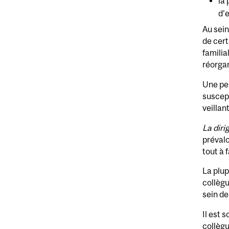
la 
d’
Au sein
de cert
familia
réorgan
Une pe
suscept
veillan
La diri
prévalo
tout à 
La plup
collègu
sein de
Il est 
collègu