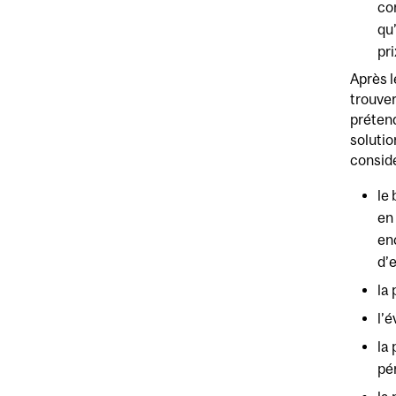
co
qu’
pri
Après l
trouver
prétend
solutio
considé
le
en
en
d’
la 
l’
la
pér