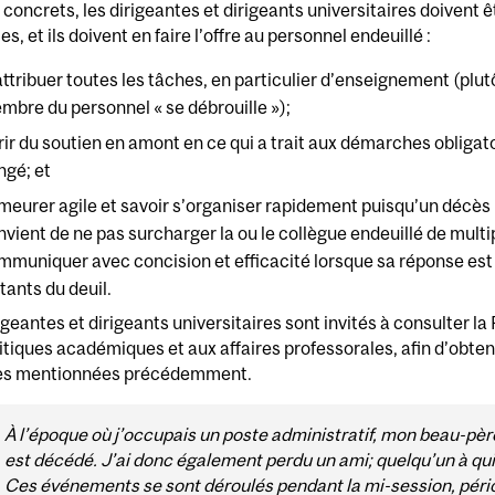
concrets, les dirigeantes et dirigeants universitaires doivent êt
es, et ils doivent en faire l’offre au personnel endeuillé :
attribuer toutes les tâches, en particulier d’enseignement (plut
mbre du personnel « se débrouille »);
frir du soutien en amont en ce qui a trait aux démarches oblig
ngé; et
meurer agile et savoir s’organiser rapidement puisqu’un décès 
nvient de ne pas surcharger la ou le collègue endeuillé de multip
mmuniquer avec concision et efficacité lorsque sa réponse est 
tants du deuil.
igeantes et dirigeants universitaires sont invités à consulter la 
itiques académiques et aux affaires professorales, afin d’obteni
s mentionnées précédemment.
À l’époque où j’occupais un poste administratif, mon beau-père,
est décédé. J’ai donc également perdu un ami; quelqu’un à qui 
Ces événements se sont déroulés pendant la mi-session, péri