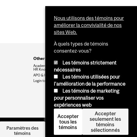
Nous utilisons des témoins pour
améliorer la convivialité de nos
sites Web.
À quels types de témoins
consentez-vous?
Other resources
Les témoins strictement
Academic & Administrative
nécessaires
HR Knowledge Base
APO & HR Service Portal
Les témoins utilisées pour
Login to Workday
l'amélioration de la performance
Les témoins de marketing
pour personnaliser vos
expériences web
Accepter
Accepter
seulement les
tous les
témoins
témoins
Se
Paramètres des
sélectionnés
témoins
connecter