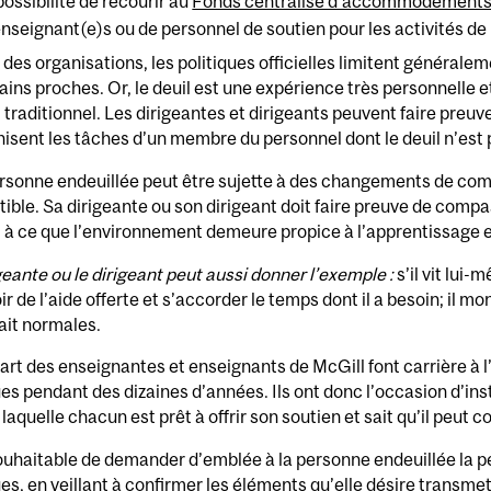
possibilité de recourir au
Fonds centralisé d’accommodement
enseignant(e)s ou de personnel de soutien pour les activités de 
 des organisations, les politiques officielles limitent généraleme
ains proches. Or, le deuil est une expérience très personnelle e
l traditionnel. Les dirigeantes et dirigeants peuvent faire preuv
isent les tâches d’un membre du personnel dont le deuil n’est
rsonne endeuillée peut être sujette à des changements de com
ible. Sa dirigeante ou son dirigeant doit faire preuve de compass
t à ce que l’environnement demeure propice à l’apprentissage et
geante ou le dirigeant peut aussi donner l’exemple :
s’il vit lui-
ir de l’aide offerte et s’accorder le temps dont il a besoin; il 
fait normales.
art des enseignantes et enseignants de McGill font carrière à l’
es pendant des dizaines d’années. Ils ont donc l’occasion d’inst
 laquelle chacun est prêt à offrir son soutien et sait qu’il peut c
souhaitable de demander d’emblée à la personne endeuillée la 
es, en veillant à confirmer les éléments qu’elle désire transmettr