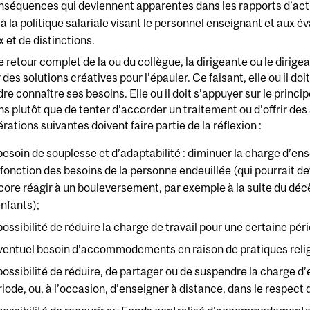
nséquences qui deviennent apparentes dans les rapports d’activ
à la politique salariale visant le personnel enseignant et aux év
x et de distinctions.
e retour complet de la ou du collègue, la dirigeante ou le dirige
 des solutions créatives pour l’épauler. Ce faisant, elle ou il doi
re connaître ses besoins. Elle ou il doit s’appuyer sur le princ
ns plutôt que de tenter d’accorder un traitement ou d’offrir
rations suivantes doivent faire partie de la réflexion :
 besoin de souplesse et d’adaptabilité : diminuer la charge d’en
 fonction des besoins de la personne endeuillée (qui pourrait de
core réagir à un bouleversement, par exemple à la suite du décè
enfants);
possibilité de réduire la charge de travail pour une certaine pér
éventuel besoin d’accommodements en raison de pratiques reli
 possibilité de réduire, de partager ou de suspendre la charge 
iode, ou, à l’occasion, d’enseigner à distance, dans le respect d