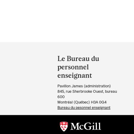
Department
and
Le Bureau du
University
personnel
Information
enseignant
Pavillon James (administration)
845, rue Sherbrooke Ouest, bureau
600
Montréal (Québec) H3A 0G4
Bureau du pesonnel enseignant