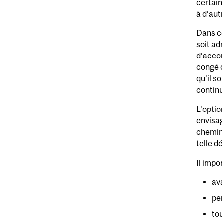
certain
à d’au
Dans c
soit ad
d’acco
congé d
qu’il s
continu
L’optio
envisag
chemine
telle d
Il impo
av
pe
tou