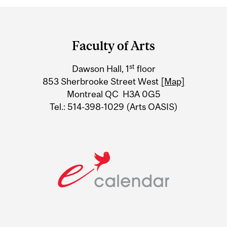
Department
and
Faculty of Arts
University
st
Dawson Hall, 1
floor
Information
853 Sherbrooke Street West
[Map]
Montreal QC H3A 0G5
Tel.: 514-398-1029 (Arts OASIS)