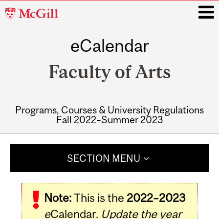
McGill
University
eCalendar
i
Faculty of Arts
Programs, Courses & University Regulations
Fall 2022–Summer 2023
Main
navigation
SECTION MENU
Note:
This is the
2022–2023
e
Calendar.
Update the year