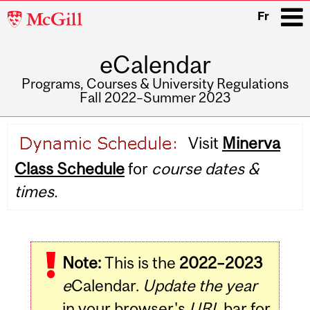
McGill
Fr
University
eCalendar
i
Programs, Courses & University Regulations
Fall 2022–Summer 2023
Main
Visit
Minerva
navigation
Class Schedule
for
course dates &
times.
Note:
This is the
2022–2023
e
Calendar.
Update the year
in your browser's
URL
bar for