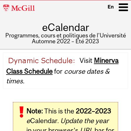
McGill
En
University
eCalendar
i
Programmes, cours et politiques de l'Université
Automne 2022 – Été 2023
Main
Visit
Minerva
navigation
Class Schedule
for
course dates &
times.
Note:
This is the
2022–2023
e
Calendar.
Update the year
in your browser's
URL
bar for