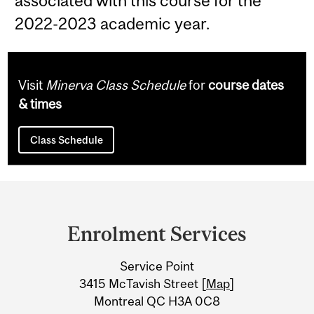
associated with this course for the
2022-2023 academic year.
Visit
Minerva Class Schedule
for
course dates
& times
Class Schedule
Department
and
Enrolment Services
University
Service Point
Information
3415 McTavish Street [
Map
]
Montreal QC H3A 0C8