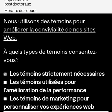
postdoctoraux
Horaire des cours
Visual Schedule Builder
Nous utilisons des témoins pour
Services aux étudiants
améliorer la convivialité de nos sites
Web.
À quels types de témoins consentez-
vous?
Les témoins strictement nécessaires
Les témoins utilisées pour
l'amélioration de la performance
© Université McGill, 2026
Les témoins de marketing pour
Accessibilité
personnaliser vos expériences web