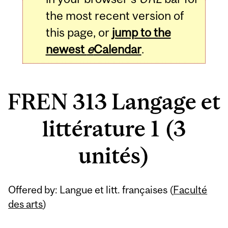
the most recent version of
this page, or
jump to the
newest
e
Calendar
.
FREN 313 Langage et
littérature 1 (3
unités)
Related
Offered by: Langue et litt. françaises (
Faculté
Content
des arts
)