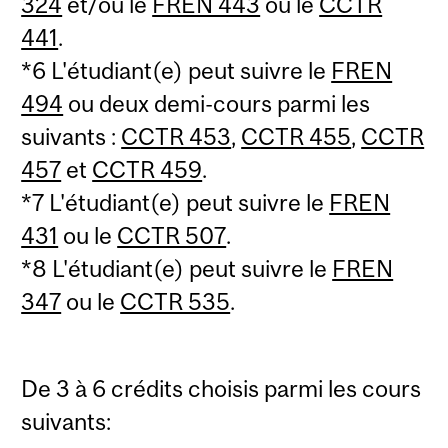
324
et/ou le
FREN 443
ou le
CCTR
441
.
*6 L'étudiant(e) peut suivre le
FREN
494
ou deux demi-cours parmi les
suivants :
CCTR 453
,
CCTR 455
,
CCTR
457
et
CCTR 459
.
*7 L'étudiant(e) peut suivre le
FREN
431
ou le
CCTR 507
.
*8 L'étudiant(e) peut suivre le
FREN
347
ou le
CCTR 535
.
De 3 à 6 crédits choisis parmi les cours
suivants: