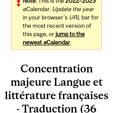
Note:
This is the
2022–2023
e
Calendar.
Update the year
in your browser's
URL
bar for
the most recent version of
this page, or
jump to the
newest
e
Calendar
.
Concentration
majeure Langue et
littérature françaises
- Traduction (36