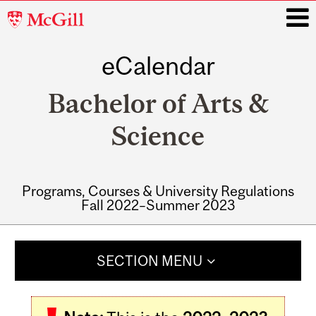
McGill
University
eCalendar
i
Bachelor of Arts &
Science
Programs, Courses & University Regulations
Fall 2022–Summer 2023
Main
navigation
SECTION MENU