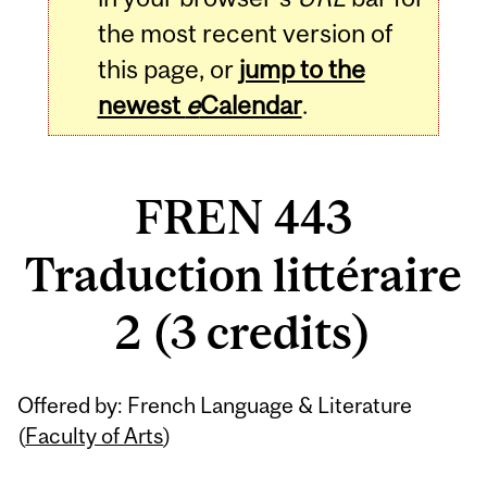
the most recent version of
this page, or
jump to the
newest
e
Calendar
.
FREN 443
Traduction littéraire
2 (3 credits)
Related
Offered by: French Language & Literature
Content
(
Faculty of Arts
)