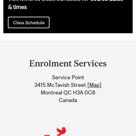
& times
Class Schedule
Department
and
Enrolment Services
University
Service Point
Information
3415 McTavish Street [
Map
]
Montreal QC H3A 0C8
Canada