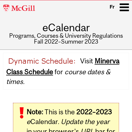
McGill
Fr
University
eCalendar
i
Programs, Courses & University Regulations
Fall 2022–Summer 2023
Main
Visit
Minerva
navigation
Class Schedule
for
course dates &
times.
Note:
This is the
2022–2023
e
Calendar.
Update the year
in your browser's
URL
bar for