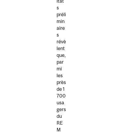
ltat
s
préli
min
aire
s
révè
lent
que,
par
mi
les
près
de 1
700
usa
gers
du
RE
M