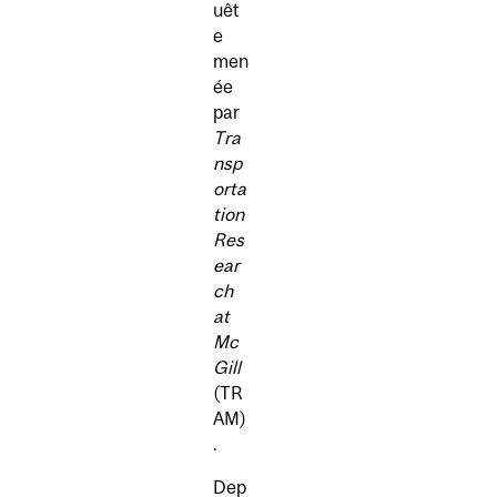
uêt
e
men
ée
par
Tra
nsp
orta
tion
Res
ear
ch
at
Mc
Gill
(TR
AM)
.
Dep