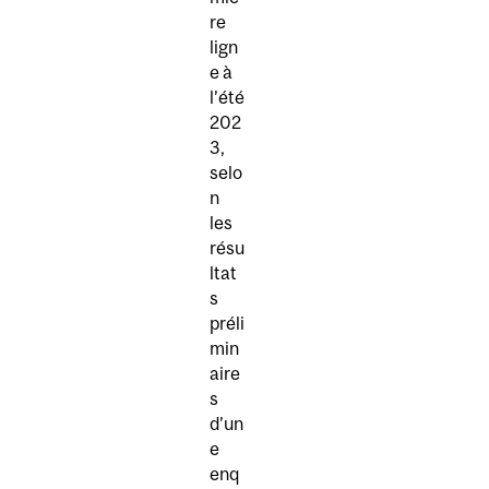
re
lign
e à
l’été
202
3,
selo
n
les
résu
ltat
s
préli
min
aire
s
d’un
e
enq