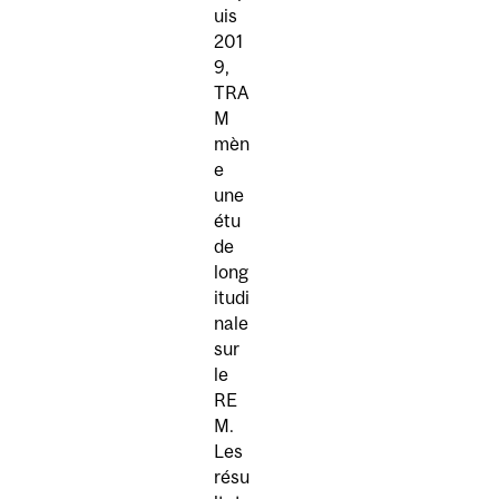
uis
201
9,
TRA
M
mèn
e
une
étu
de
long
itudi
nale
sur
le
RE
M.
Les
résu