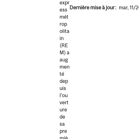
expr
Dernière mise à jour :
mar, 11/
ess
mét
rop
olita
in
(RE
M) a
aug
men
té
dep
uis
l’ou
vert
ure
de
sa
pre
miè