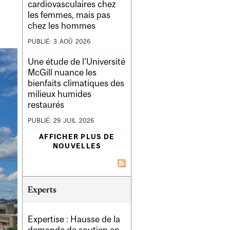
cardiovasculaires chez
les femmes, mais pas
chez les hommes
PUBLIÉ:
3
AOÛ
2026
Une étude de l’Université
McGill nuance les
bienfaits climatiques des
milieux humides
restaurés
PUBLIÉ:
29
JUIL
2026
AFFICHER PLUS DE
NOUVELLES
Experts
Expertise : Hausse de la
demande de soutien en