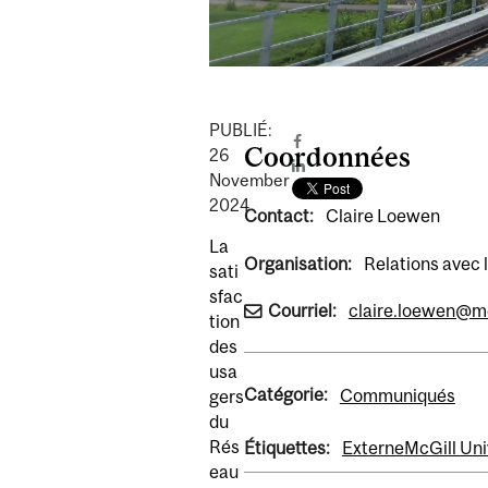
PUBLIÉ:
Coordonnées
26
November
2024
Contact:
Claire Loewen
La
Organisation:
Relations avec 
sati
sfac
Courriel:
claire.loewen@mc
tion
des
usa
Catégorie:
Communiqués
gers
du
Rés
Étiquettes:
Externe
McGill Uni
eau