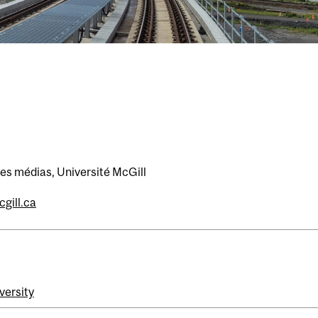
les médias, Université McGill
gill.ca
versity