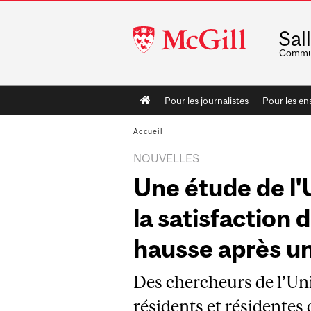
McGill
Sal
University
Commun
Main
Pour les journalistes
Pour les en
navigation
Accueil
NOUVELLES
Une étude de l'
la satisfaction 
hausse après un
Des chercheurs de l’Un
résidents et résidentes