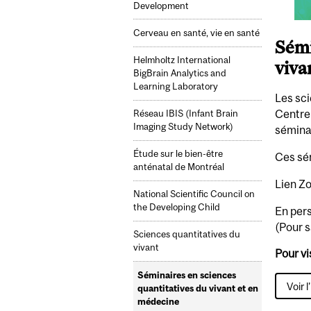
Development
Cerveau en santé, vie en santé
Sémi
Helmholtz International
viva
BigBrain Analytics and
Learning Laboratory
Les sci
Centre
Réseau IBIS (Infant Brain
Imaging Study Network)
séminai
Étude sur le bien-être
Ces sém
anténatal de Montréal
Lien Z
National Scientific Council on
the Developing Child
En pers
(Pour s
Sciences quantitatives du
vivant
Pour vi
Séminaires en sciences
Voir l
quantitatives du vivant et en
médecine