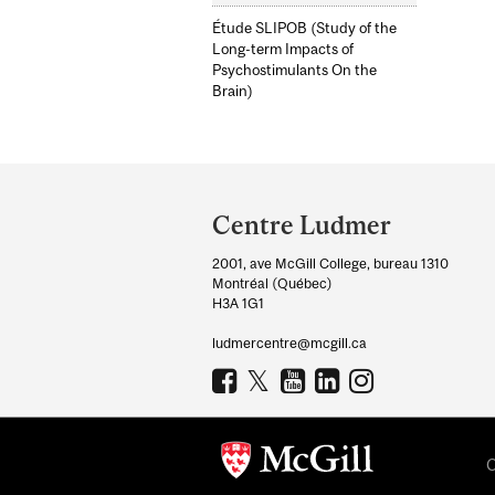
Étude SLIPOB (Study of the
Long-term Impacts of
Psychostimulants On the
Brain)
Department
and
Centre Ludmer
University
2001, ave McGill College, bureau 1310
Information
Montréal (Québec)
H3A 1G1
ludmercentre@mcgill.ca
C