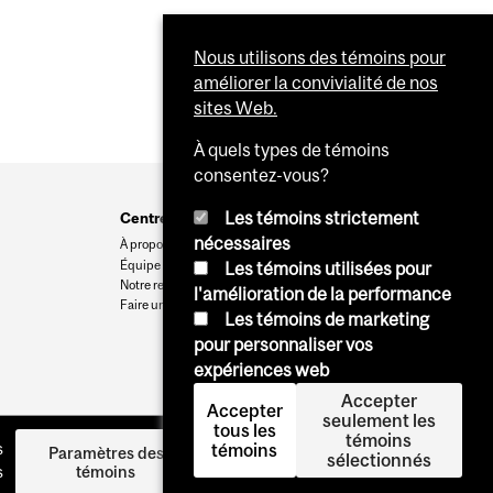
Nous utilisons des témoins pour
améliorer la convivialité de nos
sites Web.
À quels types de témoins
consentez-vous?
Les témoins strictement
Centre Ludmer
nécessaires
À propos
Équipe
Les témoins utilisées pour
Notre recherche
l'amélioration de la performance
Faire un don
Les témoins de marketing
pour personnaliser vos
expériences web
Accepter
Accepter
seulement les
tous les
témoins
s
témoins
Log in
Paramètres des
sélectionnés
s
témoins