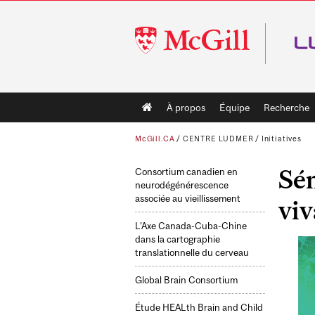
McGill
University
Main
À propos
Équipe
Recherche
navigation
McGill.CA
/
CENTRE LUDMER
/
Initiatives
Sém
Consortium canadien en
neurodégénérescence
associée au vieillissement
viv
L’Axe Canada-Cuba-Chine
dans la cartographie
translationnelle du cerveau
Global Brain Consortium
Étude HEALth Brain and Child