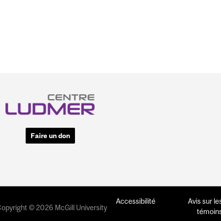
Faire un don
Accessibilité
Avis sur le
opyright © 2026 McGill University
témoin