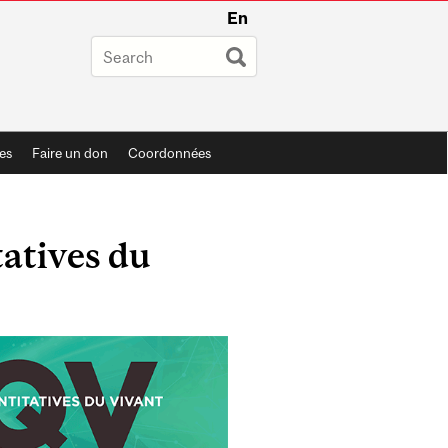
En
es
Faire un don
Coordonnées
tatives du