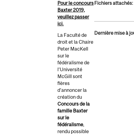
Pour le concours
Fichiers attachés:
Baxter 2019,
veuillez passer
ici.
Dernière mise à jou
La Faculté de
droit et la Chaire
Peter MacKell
sur le
fédéralisme de
l’Université
McGill sont
fières
d’annoncer la
création du
Concours de la
famille Baxter
sur le
fédéralisme
,
rendu possible