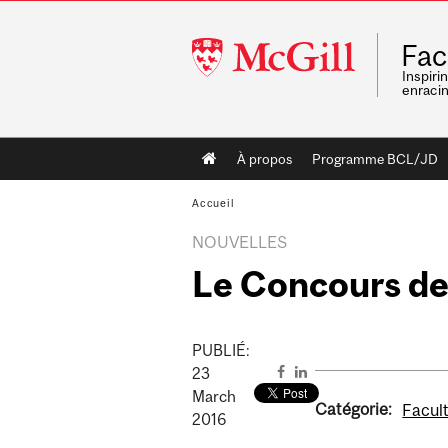
McGill
Fac
University
Inspiri
enraci
Main
À propos
Programme BCL/JD
navigation
Accueil
NOUVELLES
Le Concours de 
PUBLIÉ:
23
March
Catégorie:
Facult
2016