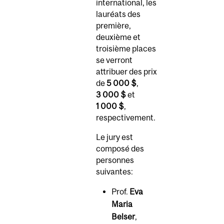
international, les
lauréats des
première,
deuxième et
troisième places
se verront
attribuer des prix
de
5 000
$
,
3 000
$
et
1 000
$
,
respectivement.
Le jury est
composé des
personnes
suivantes:
Prof.
Eva
Maria
Belser
,