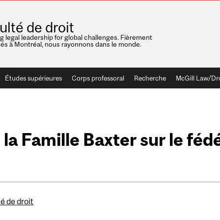
ulté de droit
ng legal leadership for global challenges. Fièrement
nés à Montréal, nous rayonnons dans le monde.
Études supérieures
Corps professoral
Recherche
McGill Law/Dr
la Famille Baxter sur le féd
é de droit