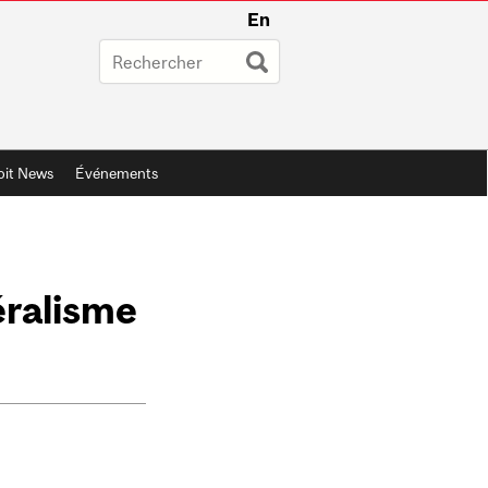
En
oit News
Événements
éralisme