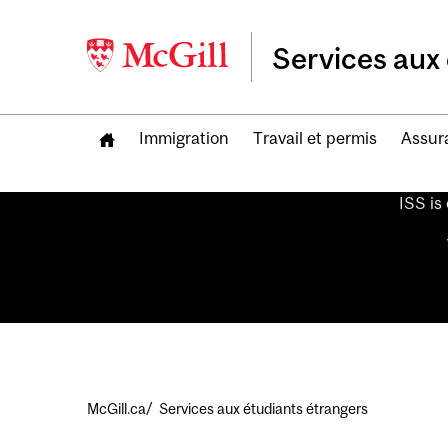
Services aux 
Immigration
Travail et permis
Assur
ISS is
Fil
McGill.ca
Services aux étudiants étrangers