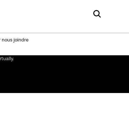
 nous joindre
tually.
.