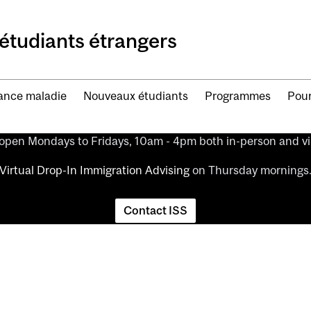
étudiants étrangers
ance maladie
Nouveaux étudiants
Programmes
Pour
 open Mondays to Fridays, 10am - 4pm both in-person and vir
Virtual Drop-In Immigration Advising
on Thursday mornings
Contact ISS