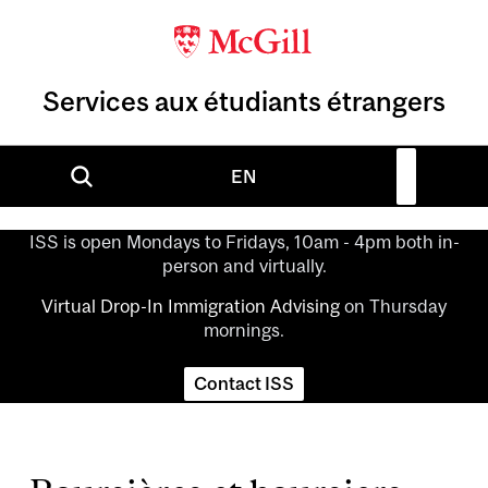
Services aux étudiants étrangers
EN
ISS is open Mondays to Fridays, 10am - 4pm both in-
person and virtually.
Virtual Drop-In Immigration Advising
on Thursday
mornings.
Contact ISS