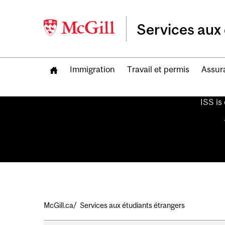
Services aux 
Immigration
Travail et permis
Assur
ISS is
Fil
McGill.ca
Services aux étudiants étrangers