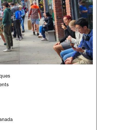
aques
ents
Canada