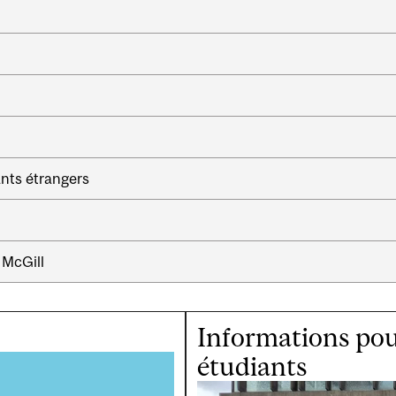
ants étrangers
 McGill
Informations pou
étudiants
Image