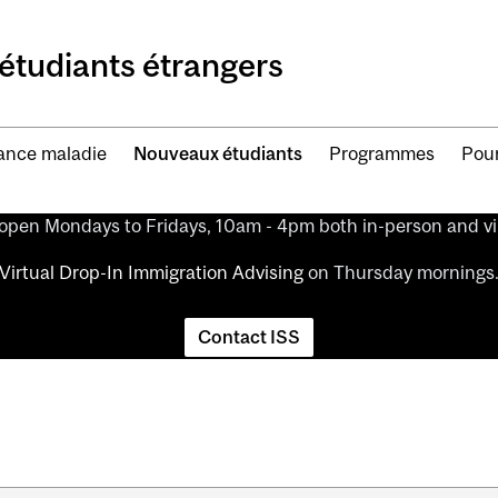
étudiants étrangers
ance maladie
Nouveaux étudiants
Programmes
Pour
 open Mondays to Fridays, 10am - 4pm both in-person and vir
Virtual Drop-In Immigration Advising
on Thursday mornings
Contact ISS