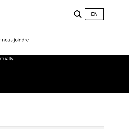
EN
 nous joindre
tually.
.