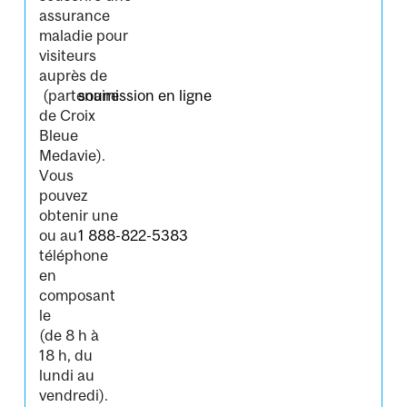
assurance
maladie pour
visiteurs
auprès de
(partenaire
soumission en ligne
de Croix
Bleue
Medavie).
Vous
pouvez
obtenir une
ou au
1 888-822-5383
téléphone
en
composant
le
(de 8 h à
18 h, du
lundi au
vendredi).