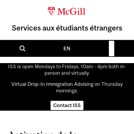
Services aux étudiants étrangers
EN
ISS is open Mondays to Fridays, 10am - 4pm both in-
person and virtually.
Virtual Drop-In Immigration Advising
on Thursday
mornings.
Contact ISS