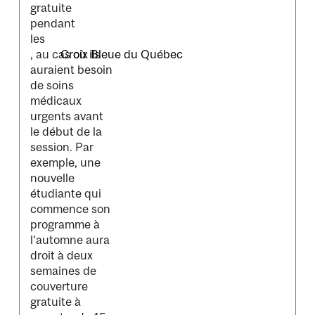
gratuite
pendant
les
, au cas où ils
Croix Bleue du Québec
auraient besoin
de soins
médicaux
urgents avant
le début de la
session. Par
exemple, une
nouvelle
étudiante qui
commence son
programme à
l’automne aura
droit à deux
semaines de
couverture
gratuite à