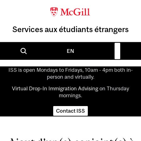
Services aux étudiants étrangers
EN
ISS is open Mondays to Fridays, 10am - 4pm both in-
person and virtually.
Virtual Drop-In Immigration Advising
on Thursday
mornings.
Contact ISS