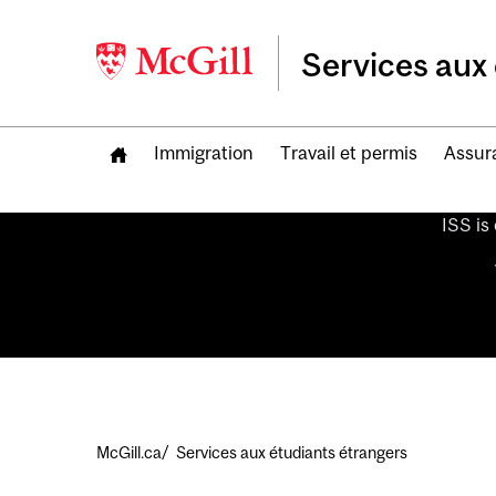
Services aux 
Immigration
Travail et permis
Assur
ISS is
Fil
McGill.ca
Services aux étudiants étrangers