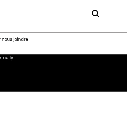
 nous joindre
tually.
.