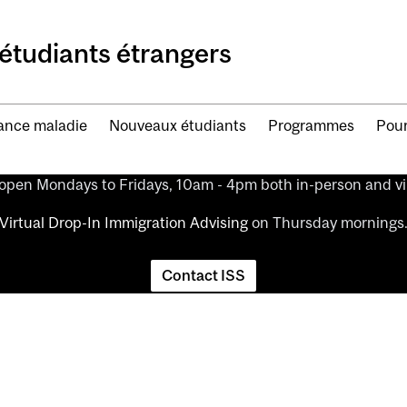
étudiants étrangers
ance maladie
Nouveaux étudiants
Programmes
Pour
 open Mondays to Fridays, 10am - 4pm both in-person and vir
Virtual Drop-In Immigration Advising
on Thursday mornings
Contact ISS