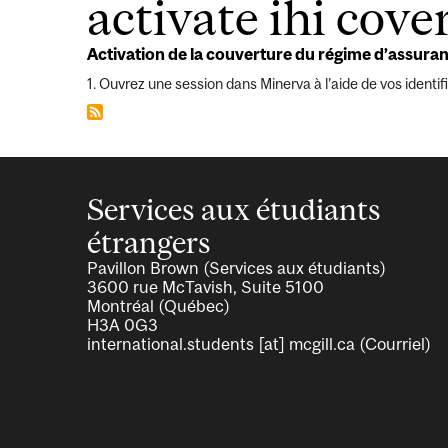
d'Ariane
activate ihi cove
Activation de la couverture du régime d’assura
1. Ouvrez une session dans Minerva à l’aide de vos identif
Services aux étudiants
étrangers
Pavillon Brown (Services aux étudiants)
3600 rue McTavish, Suite 5100
Montréal (Québec)
H3A 0G3
international.students
[at]
mcgill.ca
(Courriel)