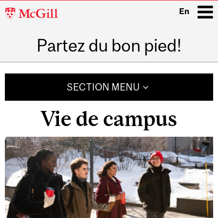
McGill
En
University
Partez du bon pied!
i
Main
navigation
SECTION MENU
Vie de campus