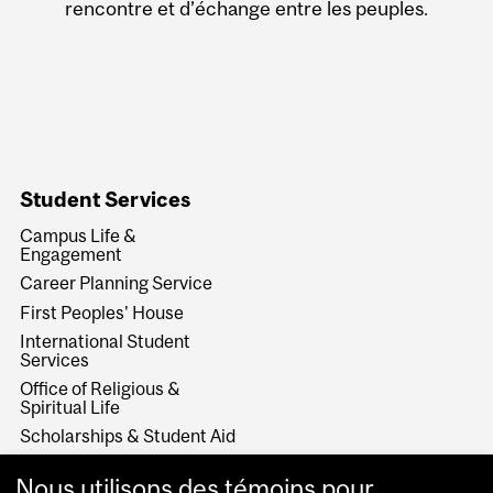
rencontre et d’échange entre les peuples.
Student Services
Campus Life &
Engagement
Career Planning Service
First Peoples' House
International Student
Services
Office of Religious &
Spiritual Life
Scholarships & Student Aid
Student Accessibility and
Achievement
Nous utilisons des témoins pour