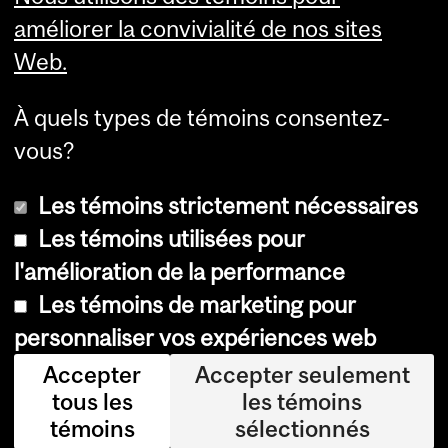
Student Wellness Hub
améliorer la convivialité de nos sites
Web.
À quels types de témoins consentez-
vous?
Les témoins strictement nécessaires
Les témoins utilisées pour
l'amélioration de la performance
Copyright © 2026 McGill University
Les témoins de marketing pour
Accessibilité
personnaliser vos expériences web
Avis sur les témoins
Accepter
Accepter seulement
tous les
les témoins
Paramètres des témoins
témoins
sélectionnés
Log in