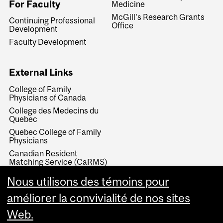
For Faculty
Medicine
McGill's Research Grants
Continuing Professional
Office
Development
Faculty Development
External Links
College of Family
Physicians of Canada
College des Medecins du
Quebec
Quebec College of Family
Physicians
Canadian Resident
Matching Service (CaRMS)
North American Primary
Nous utilisons des témoins pour
Care Research Group
(NAPCRG)
améliorer la convivialité de nos sites
Web.