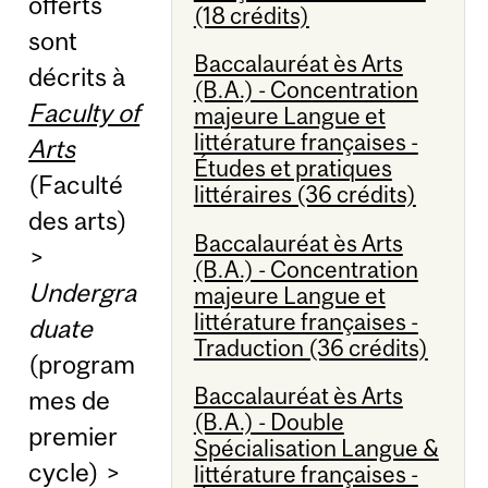
offerts
(18 crédits)
sont
Baccalauréat ès Arts
décrits à
(B.A.) - Concentration
Faculty of
majeure Langue et
littérature françaises -
Arts
Études et pratiques
(Faculté
littéraires (36 crédits)
des arts)
Baccalauréat ès Arts
>
(B.A.) - Concentration
Undergra
majeure Langue et
littérature françaises -
duate
Traduction (36 crédits)
(program
Baccalauréat ès Arts
mes de
(B.A.) - Double
premier
Spécialisation Langue &
cycle) >
littérature françaises -