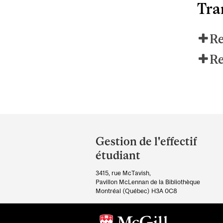
Tran
Re
Re
Department
and
Gestion de l'effectif
University
étudiant
Information
3415, rue McTavish,
Pavillon McLennan de la Bibliothèque
Montréal (Québec) H3A 0C8