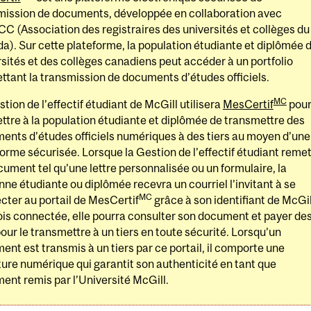
mission de documents, développée en collaboration avec
C (Association des registraires des universités et collèges du
a). Sur cette plateforme, la population étudiante et diplômée 
sités et des collèges canadiens peut accéder à un portfolio
ttant la transmission de documents d’études officiels.
MC
tion de l’effectif étudiant de McGill utilisera
MesCertif
pou
ttre à la population étudiante et diplômée de transmettre des
ents d’études officiels numériques à des tiers au moyen d’une
orme sécurisée. Lorsque la Gestion de l’effectif étudiant remet
ument tel qu’une lettre personnalisée ou un formulaire, la
ne étudiante ou diplômée recevra un courriel l’invitant à se
MC
cter au portail de MesCertif
grâce à son identifiant de McGil
ois connectée, elle pourra consulter son document et payer de
pour le transmettre à un tiers en toute sécurité. Lorsqu’un
nt est transmis à un tiers par ce portail, il comporte une
ture numérique qui garantit son authenticité en tant que
ent remis par l’Université McGill.