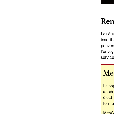
Ren
Les étu
inscrit
peuvent
l’envoy
service
Me
La po
accéd
électr
formul
MesCe