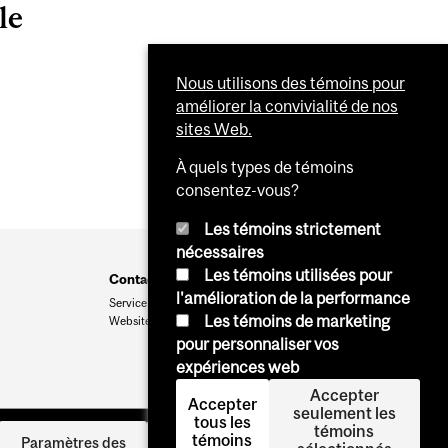
le
Nous utilisons des témoins pour
améliorer la convivialité de nos
sites Web.
À quels types de témoins
consentez-vous?
Les témoins strictement
nécessaires
Les témoins utilisées pour
Contact Us
l'amélioration de la performance
Service Point
Les témoins de marketing
Website Feedback
pour personnaliser vos
expériences web
Accepter
Accepter
seulement les
tous les
témoins
témoins
Se
Paramètres des