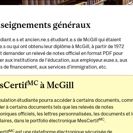
seignements généraux​
diant.e.s et ancien.ne.s étudiant.e.s de McGill qui étaient
.e.s ou qui ont obtenu leur diplôme à McGill, à partir de 1972
 demander un relevé de notes officiel en format PDF pour
er aux institutions de l’éducation, aux employeur.euse.s, aux
s de financement, aux services d'immigration, etc.
MC
sCertif
à McGill
pulation étudiante pourra accéder à certains documents, co
er à certains documents tels que les relevés de notes
oniques officiels, les lettres personnalisées, les documents et 
MC
aires, dans le portfolio électronique MesCertif
.
MC
rtif
est une plateforme électronique sécurisée de