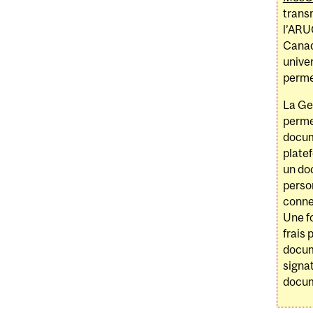
trans
l’ARUC
Canad
univer
perme
La Ges
perme
docum
platef
un doc
person
conne
Une f
frais 
docume
signa
docum