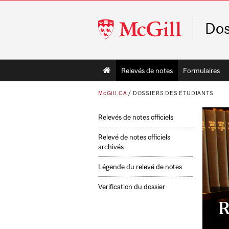
McGill
Dos
University
Main
Relevés de notes
Formulaires
navigation
McGill.CA
/
DOSSIERS DES ÉTUDIANTS
Relevés de notes officiels
Relevé de notes officiels
archivés
Légende du relevé de notes
Verification du dossier
R