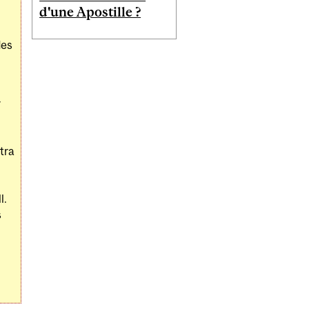
d'une Apostille ?
des
r
tra
l.
s