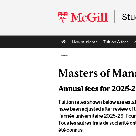
McGill
Stu
University
Main
New students
Tuition & fees
navigation
Home
Masters of Man
Annual fees for 2025-
Tuition rates shown below are estab
have been adjusted after review of t
l’année universitaire 2025-26. Pour
Tous les autres frais de scolarité o
été connus.