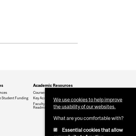
es
Academic Resources
ances
Courses and Programs
 Student Funding
Key Academic Dates
We use cookies to help improve
Faculty Transfers and
the usability of our websites.
Readmissions
What are you comfortable with?
Essential cookies that allow