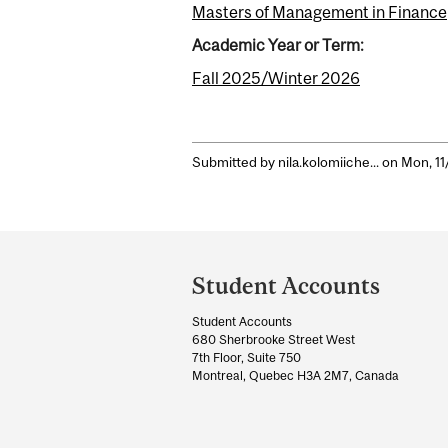
Masters of Management in Finance
Academic Year or Term:
Fall 2025/Winter 2026
Submitted by
nila.kolomiiche...
on Mon, 11
Department
and
Student Accounts
University
Student Accounts
Information
680 Sherbrooke Street West
7th Floor, Suite 750
Montreal, Quebec H3A 2M7, Canada