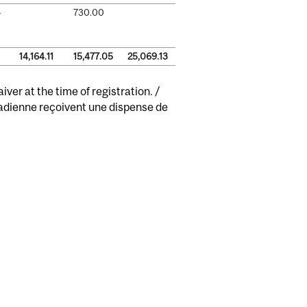
-
730.00
14,164.11
15,477.05
25,069.13
ver at the time of registration. /
nadienne reçoivent une dispense de