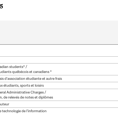
25
dian students* /
udiants québécois et canadiens *
is d’association étudiante et autre frais
 étudiants, sports et loisirs
eral Administrative Charges /
on, de relevés de notes et diplômes
auteur
 technologie de l’information