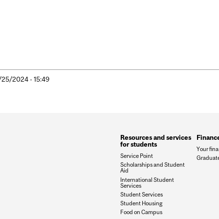
/25/2024 - 15:49
Resources and services
Financ
for students
Your fin
Service Point
Graduate
Scholarships and Student
Aid
International Student
Services
Student Services
Student Housing
Food on Campus