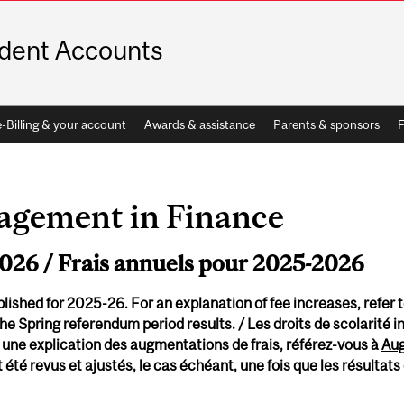
dent Accounts
e-Billing & your account
Awards & assistance
Parents & sponsors
agement in Finance
2026 / Frais annuels pour 2025-2026
lished for 2025-26. For an explanation of fee increases, refer 
he Spring referendum period results. / Les droits de scolarité 
 une explication des augmentations de frais, référez-vous à
Aug
nt été revus et ajustés, le cas échéant, une fois que les résulta