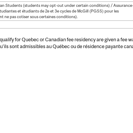
n Students (students may opt-out under certain conditions) / Assurance
étudiantes et étudiants de 2e et 3e cycles de McGill (PGSS) pour les
t ne pas cotiser sous certaines conditions).
ualify for Quebec or Canadian fee residency are given a fee wai
qu'ils sont admissibles au Québec ou de résidence payante ca