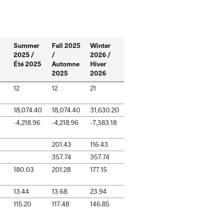
Summer
Fall 2025
Winter
2025 /
/
2026 /
Été 2025
Automne
Hiver
2025
2026
12
12
21
18,074.40
18,074.40
31,630.20
-4,218.96
-4,218.96
-7,383.18
201.43
116.43
357.74
357.74
180.03
201.28
177.15
13.44
13.68
23.94
115.20
117.48
146.85