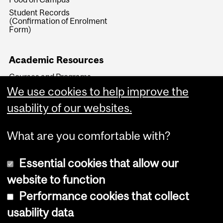
Student Records
(Confirmation of Enrolment
Form)
Academic Resources
Courses and Programs
We use cookies to help improve the
Key Academic Dates
Faculty Transfers and
usability of our websites.
Readmissions
What are you comfortable with?
Essential cookies that allow our
website to function
Performance cookies that collect
Copyright © 2026 McGill University
usability data
Accessibility