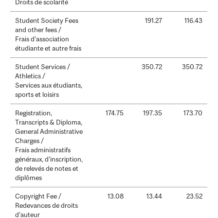
Droits de scolarité
Student Society Fees
191.27
116.43
and other fees /
Frais d’association
étudiante et autre frais
Student Services /
350.72
350.72
Athletics /
Services aux étudiants,
sports et loisirs
Registration,
174.75
197.35
173.70
Transcripts & Diploma,
General Administrative
Charges /
Frais administratifs
généraux, d’inscription,
de relevés de notes et
diplômes
Copyright Fee /
13.08
13.44
23.52
Redevances de droits
d’auteur