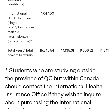
conditions)
International
1,047.00
Health Insurance
(single
rate)*/Assurance-
maladie
internationale
(taux uniforme)*
Total Fees / Total
15,545.54
14,135.31
9,808.32
14,341
des droits et frais
* Students who are studying outside
the province of QC but within Canada
should contact the International Health
Insurance Office if they wish to inquire
about purchasing the International