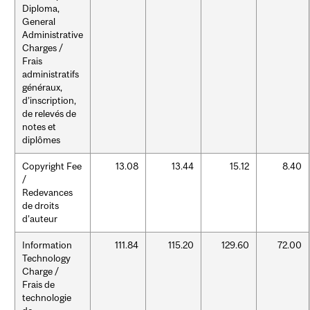
Diploma,
General
Administrative
Charges /
Frais
administratifs
généraux,
d’inscription,
de relevés de
notes et
diplômes
Copyright Fee
13.08
13.44
15.12
8.40
/
Redevances
de droits
d’auteur
Information
111.84
115.20
129.60
72.00
Technology
Charge /
Frais de
technologie