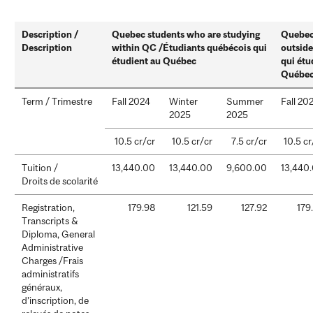
Description /
Quebec students who are studying
Quebec
Description
within QC /Étudiants québécois qui
outsid
étudient au Québec
qui étu
Québe
Term / Trimestre
Fall 2024
Winter
Summer
Fall 20
2025
2025
10.5 cr/cr
10.5 cr/cr
7.5 cr/cr
10.5 cr
Tuition /
13,440.00
13,440.00
9,600.00
13,440
Droits de scolarité
Registration,
179.98
121.59
127.92
179
Transcripts &
Diploma, General
Administrative
Charges /Frais
administratifs
généraux,
d’inscription, de