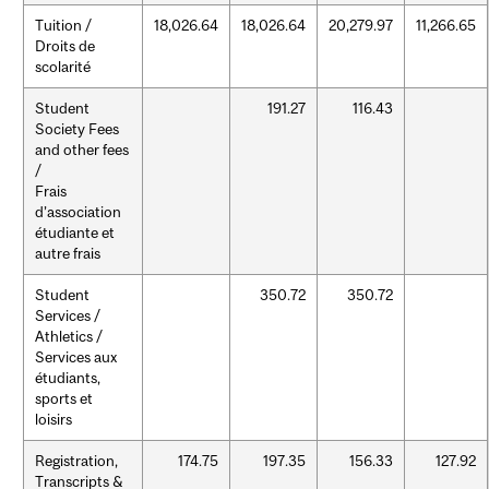
Tuition /
18,026.64
18,026.64
20,279.97
11,266.65
Droits de
scolarité
Student
191.27
116.43
Society Fees
and other fees
/
Frais
d’association
étudiante et
autre frais
Student
350.72
350.72
Services /
Athletics /
Services aux
étudiants,
sports et
loisirs
Registration,
174.75
197.35
156.33
127.92
Transcripts &