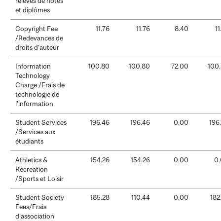
relevés de notes
et diplômes
Copyright Fee
11.76
11.76
8.40
11
/Redevances de
droits d’auteur
Information
100.80
100.80
72.00
100
Technology
Charge /Frais de
technologie de
l’information
Student Services
196.46
196.46
0.00
196
/Services aux
étudiants
Athletics &
154.26
154.26
0.00
0
Recreation
/Sports et Loisir
Student Society
185.28
110.44
0.00
182
Fees/Frais
d’association