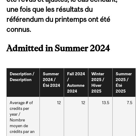
une fois que les résultats du
référendum du printemps ont été
connus.
Admitted in Summer 2024
Description /
Summer
Fall 2024
Winter
Summer
Description
2024 /
/
2025 /
2025 /
Été 2024
Automne
Hiver
Été
2024
2025
2025
Average # of
12
12
13.5
7.5
credits per
year /
Nombre
moyen de
crédits par an