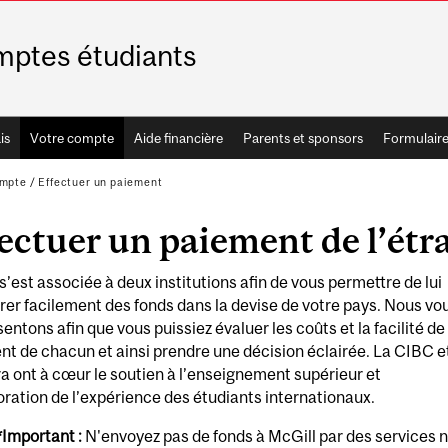
ptes étudiants
is
Votre compte
Aide financière
Parents et sponsors
Formulaire
ompte
/
Effectuer un paiement
ectuer un paiement de l’étr
s’est associée à deux institutions afin de vous permettre de lui
rer facilement des fonds dans la devise de votre pays. Nous vo
sentons afin que vous puissiez évaluer les coûts et la facilité de
t de chacun et ainsi prendre une décision éclairée. La CIBC e
 ont à cœur le soutien à l’enseignement supérieur et
oration de l’expérience des étudiants internationaux.
*
Important :
N'envoyez pas de fonds à McGill par des services 