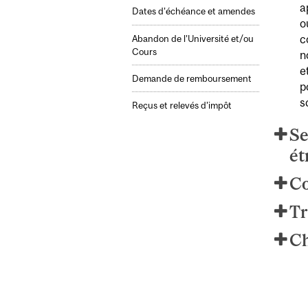
a
Dates d’échéance et amendes
o
c
Abandon de l’Université et/ou
Cours
n
e
Demande de remboursement
p
s
Reçus et relevés d’impôt
Se
ét
C
Tr
Ch