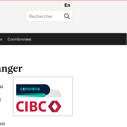
En
s
Coordonnées
anger
Related
us
Content
t
non