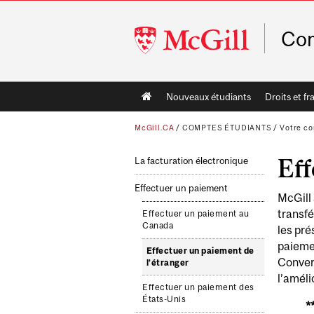
McGill
Com
University
Main
Nouveaux étudiants
Droits et fra
navigation
McGill.CA
/
COMPTES ÉTUDIANTS
/
Votre c
Eff
La facturation électronique
Effectuer un paiement
McGill 
transfé
Effectuer un paiement au
Canada
les pré
paiemen
Effectuer un paiement de
Convera
l’étranger
l’améli
Effectuer un paiement des
États-Unis
*