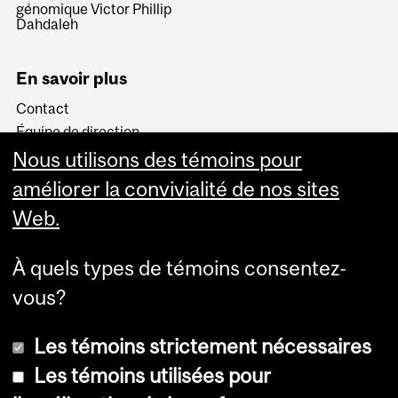
génomique Victor Phillip
Dahdaleh
En savoir plus
Contact
Équipe de direction
Nouvelles de l'ÉSBM
Nous utilisons des témoins pour
Le Bulletel
améliorer la convivialité de nos sites
Web.
À quels types de témoins consentez-
vous?
Les témoins strictement nécessaires
Les témoins utilisées pour