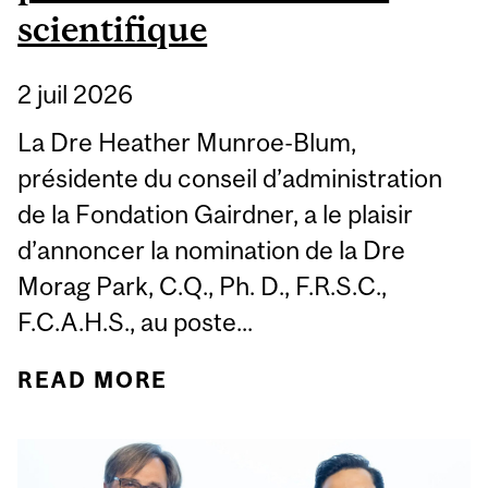
scientifique
2 juil 2026
La Dre Heather Munroe-Blum,
présidente du conseil d’administration
de la Fondation Gairdner, a le plaisir
d’annoncer la nomination de la Dre
Morag Park, C.Q., Ph. D., F.R.S.C.,
F.C.A.H.S., au poste...
READ MORE
ABOUT LA FONDATION
GAIRDNER NOMME LA
CANADIENNE MORAG