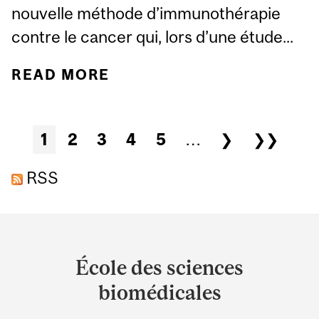
nouvelle méthode d’immunothérapie
contre le cancer qui, lors d’une étude...
READ MORE
ABOUT DES
NANOPARTICULES
ARTIFICIELLES
Pages
1
2
3
4
5
…
❯
❯❯
POURRAIENT CONDUIRE
À UN TRAITEMENT PLUS
RSS
CIBLÉ
Department
and
École des sciences
University
biomédicales
Information