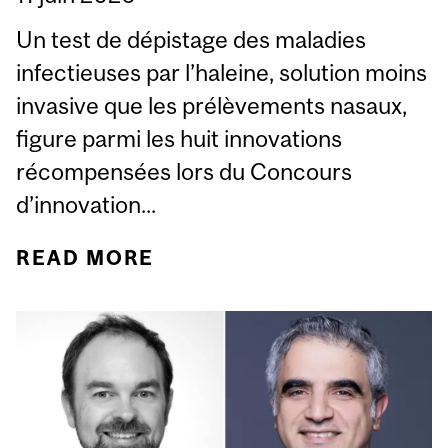
Un test de dépistage des maladies
infectieuses par l’haleine, solution moins
invasive que les prélèvements nasaux,
figure parmi les huit innovations
récompensées lors du Concours
d’innovation...
READ MORE
ABOUT UN CONCOURS
ORGANISÉ PAR
L’UNIVERSITÉ MCGILL
AIDE À PROPULSER HUIT
JEUNES POUSSES EN
TECHNOLOGIES DE LA