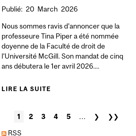
Publié:
20
March
2026
Nous sommes ravis d’annoncer que la
professeure Tina Piper a été nommée
doyenne de la Faculté de droit de
l’Université McGill. Son mandat de cinq
ans débutera le 1er avril 2026....
LIRE LA SUITE
DE TINA PIPER NOMMÉE
DOYENNE DE LA
FACULTÉ DE DROIT
Pages
1
2
3
4
5
…
❯
❯❯
RSS