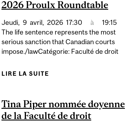
POWERS
2026 Proulx Roundtable
Jeudi,
9
avril,
2026
17:30
à
19:15
The life sentence represents the most
serious sanction that Canadian courts
impose./lawCatégorie: Faculté de droit
LIRE LA SUITE
DE LIFE SENTENCES -
FIFTY YEARS OF A NEW
ERA (1976-2026): THE
Tina Piper nommée doyenne
2026 PROULX
de la Faculté de droit
ROUNDTABLE