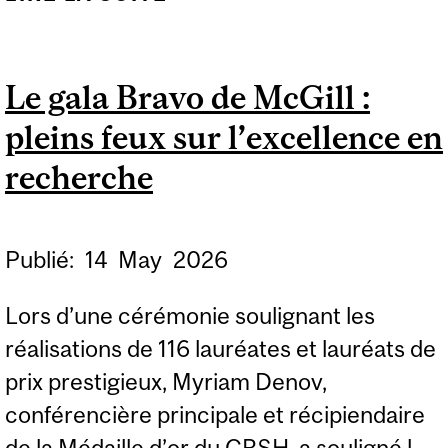
REMPORTE LE PRIX
D’EXCELLENCE EN
Le gala Bravo de McGill :
ENSEIGNEMENT
pleins feux sur l’excellence en
DURNFORD 2026
recherche
Publié:
14
May
2026
Lors d’une cérémonie soulignant les
réalisations de 116 lauréates et lauréats de
prix prestigieux, Myriam Denov,
conférencière principale et récipiendaire
de la Médaille d’or du CRSH, a souligné l...