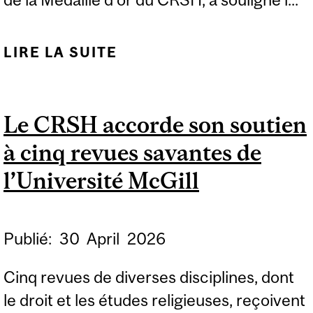
LIRE LA SUITE
DE LE GALA BRAVO DE
MCGILL : PLEINS FEUX
SUR L’EXCELLENCE EN
Le CRSH accorde son soutien
RECHERCHE
à cinq revues savantes de
l’Université McGill
Publié:
30
April
2026
Cinq revues de diverses disciplines, dont
le droit et les études religieuses, reçoivent