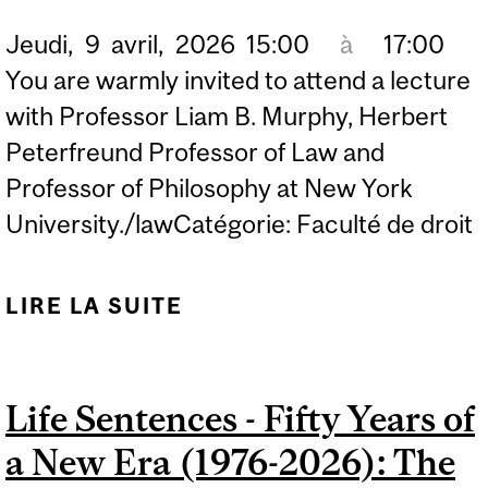
Jeudi,
9
avril,
2026
15:00
à
17:00
You are warmly invited to attend a lecture
with Professor Liam B. Murphy, Herbert
Peterfreund Professor of Law and
Professor of Philosophy at New York
University./lawCatégorie: Faculté de droit
LIRE LA SUITE
DE IF YOU DO HAVE THE
POWER TO PROMISE,
WE’LL GRANT YOU ALL
Life Sentences - Fifty Years of
THE REST: AGAINST
a New Era (1976-2026): The
(NATURAL) MORAL