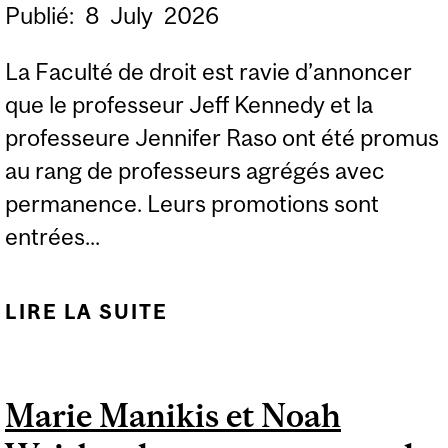
Publié:
8
July
2026
La Faculté de droit est ravie d’annoncer
que le professeur Jeff Kennedy et la
professeure Jennifer Raso ont été promus
au rang de professeurs agrégés avec
permanence. Leurs promotions sont
entrées...
LIRE LA SUITE
DE JEFFREY KENNEDY
ET JENNIFER RASO
PROMUS AU RANG DE
Marie Manikis et Noah
PROFESSEURS