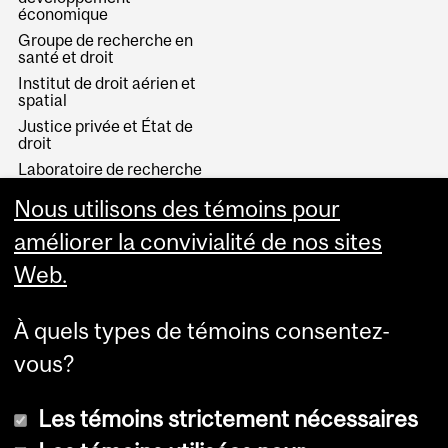
économique
Groupe de recherche en
santé et droit
Institut de droit aérien et
spatial
Justice privée et État de
droit
Laboratoire de recherche
sur le droit du travail et le
développement
Nous utilisons des témoins pour
Le Fonds Wainwright
améliorer la convivialité de nos sites
Web.
À quels types de témoins consentez-
vous?
Les témoins strictement nécessaires