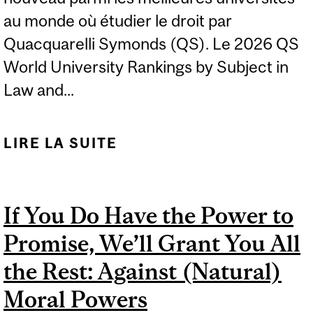
au monde où étudier le droit par
Quacquarelli Symonds (QS). Le 2026 QS
World University Rankings by Subject in
Law and...
LIRE LA SUITE
DE LA FACULTÉ DE
DROIT CLASSÉE DANS
LE TOP 30 MONDIAL
If You Do Have the Power to
PAR QS
Promise, We’ll Grant You All
the Rest: Against (Natural)
Moral Powers