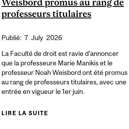
Weisbord promus au rang de
AGRÉGÉS AVEC
PERMANENCE
professeurs titulaires
Publié:
7
July
2026
La Faculté de droit est ravie d’annoncer
que la professeure Marie Manikis et le
professeur Noah Weisbord ont été promus
au rang de professeurs titulaires, avec une
entrée en vigueur le 1er juin.
LIRE LA SUITE
DE MARIE MANIKIS ET
NOAH WEISBORD