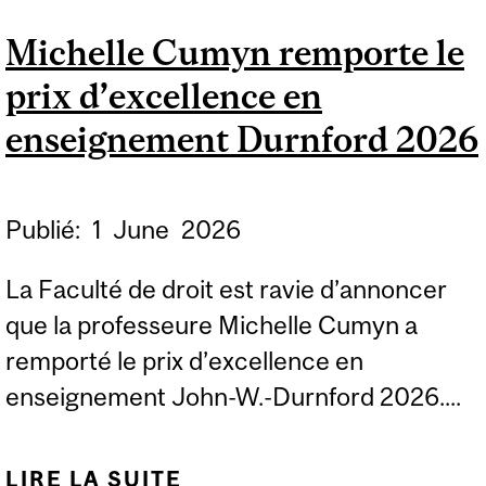
PROMUS AU RANG DE
Michelle Cumyn remporte le
PROFESSEURS
prix d’excellence en
TITULAIRES
enseignement Durnford 2026
Publié:
1
June
2026
La Faculté de droit est ravie d’annoncer
que la professeure Michelle Cumyn a
remporté le prix d’excellence en
enseignement John-W.-Durnford 2026....
LIRE LA SUITE
DE MICHELLE CUMYN