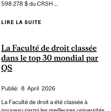
598 278 $ du CRSH ...
LIRE LA SUITE
DE LE CRSH ACCORDE
SON SOUTIEN À CINQ
REVUES SAVANTES DE
La Faculté de droit classée
L’UNIVERSITÉ MCGILL
dans le top 30 mondial par
QS
Publié:
8
April
2026
La Faculté de droit a été classée à
nouveau parmi les meilleures universités