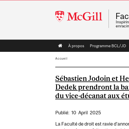
McGill
Fac
University
Inspiri
enraci
Main
À propos
Programme BCL/JD
navigation
Accueil
Sébastien Jodoin et He
Dedek prendront la ba
du vice-décanat aux é
Publié:
10
April
2025
La Faculté de droit est ravie d’ann