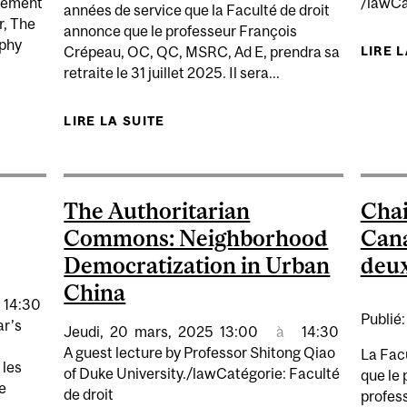
ncement
/lawCat
années de service que la Faculté de droit
r, The
annonce que le professeur François
aphy
LIRE 
Crépeau, OC, QC, MSRC, Ad E, prendra sa
retraite le 31 juillet 2025. Il sera...
 LIVRE – THE REASONABLE PERSON: A LEGAL BIOGRA
LIRE LA SUITE
DE UN ÉMINENT COLLÈGUE PREN
The Authoritarian
Chai
Commons: Neighborhood
Cana
Democratization in Urban
deux
China
14:30
Publié
ar’s
Jeudi,
20
mars,
2025
13:00
à
14:30
A guest lecture by Professor Shitong Qiao
La Facu
 les
of Duke University./lawCatégorie: Faculté
que le 
me
de droit
profess