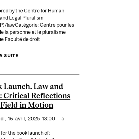
red by the Centre for Human
 and Legal Pluralism
)/lawCatégorie: Centre pour les
de la personne et le pluralisme
ue Faculté de droit
-DÉCANAT AUX ÉTUDES
LA SUITE
DE WHAT IS JUSTICE IN TRANSITIONAL
S DE RECHERCHE PRESTIGIEUSES POUR NOTRE CORPS
JUSTICE? EXPLORING ANSWERS THROUGH THE
PROFESSORAL
COLOMBIAN CASE
 Launch. Law and
: Critical Reflections
 Field in Motion
di,
16
avril,
2025
13:00
à
 for the book launch of: