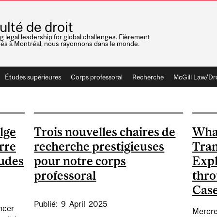
ulté de droit
ng legal leadership for global challenges. Fièrement
nés à Montréal, nous rayonnons dans le monde.
Études supérieures
Corps professoral
Recherche
McGill Law/Dr
lge
Trois nouvelles chaires de
What
rre
recherche prestigieuses
Tran
tudes
pour notre corps
Expl
professoral
thro
Cas
Publié:
9
April
2025
oncer
Mercre