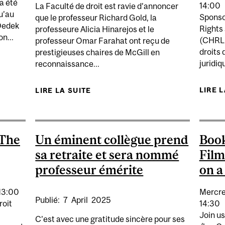
a été
14:00
La Faculté de droit est ravie d’annoncer
u’au
Sponso
que le professeur Richard Gold, la
 Dedek
Rights
professeure Alicia Hinarejos et le
n...
(CHRLP
professeur Omar Farahat ont reçu de
droits 
prestigieuses chaires de McGill en
juridiq
reconnaissance...
DOIN ET HELGE DEDEK PRENDRONT LA BARRE DU VICE
LIRE 
LIRE LA SUITE
DE TROIS NOUVELLES CHAIRE
 The
Un éminent collègue prend
Book
sa retraite et sera nommé
Film
professeur émérite
on a
13:00
Mercre
Publié:
7
April
2025
roit
14:30
Join us
C’est avec une gratitude sincère pour ses