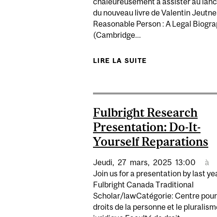
chaleureusement à assister au la
du nouveau livre de Valentin Jeutne
Reasonable Person : A Legal Biogr
(Cambridge...
LIRE LA SUITE
DE LANCEMENT DU
Fulbright Research
Presentation: Do-It-
Yourself Reparations
Jeudi,
27
mars,
2025
13:00
à
Join us for a presentation by last ye
Fulbright Canada Traditional
Scholar/lawCatégorie: Centre pour
droits de la personne et le pluralis