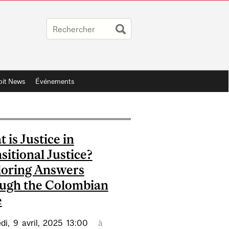
oit News
Événements
 is Justice in
sitional Justice?
oring Answers
ugh the Colombian
e
di,
9
avril,
2025
13:00
à