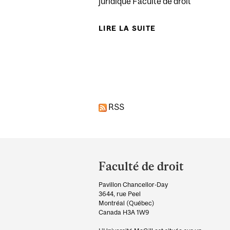
juridique Faculté de droit
LIRE LA SUITE
DE FULBRIGHT RE
Pages
RSS
Department
and
Faculté de droit
University
Pavillon Chancellor-Day
Information
3644, rue Peel
Montréal (Québec)
Canada H3A 1W9