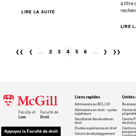
à titre
recher
LIRE LA SUITE
DE THE AUTHORITARIAN COM
SEARCH PRESENTATION: DO-IT-YOURSELF REPARATION
LIRE 
❮❮
❮
…
2
3
4
5
6
…
❯
❯❯
Liens rapides
Unités
Admissions au BCL/JD
Business
Admissions en droit - cycles
Centre de
supérieurs
propriété
Secrétariat des études en
Centre P
droit
de droit 
Études supérieures en droit
Centre su
Appuyez la Faculté de droit
personne 
Centre de développement
juridiqu