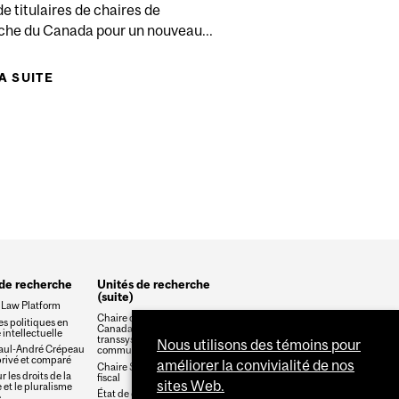
 de titulaires de chaires de
che du Canada pour un nouveau...
MONS: NEIGHBORHOOD DEMOCRATIZATION IN URBAN
S
CHINA
LA SUITE
DE CHAIRES DE RECHERCHE DU CANADA
RENOUVELÉES POUR DEUX PROFESSEURS
 de recherche
Unités de recherche
(suite)
 Law Platform
Chaire de recherche du
s politiques en
Canada en droit des biens
 intellectuelle
transsystémique et
Nous utilisons des témoins pour
aul-André Crépeau
communautés durables
privé et comparé
améliorer la convivialité de nos
Chaire Stikeman en droit
r les droits de la
fiscal
sites Web.
et le pluralisme
État de droit et
e