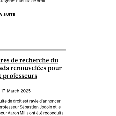
égorie: Faculté de droit
LA SUITE
DE BOOK LAUNCH. LAW AND FILM: CRITICAL
REFLECTIONS ON A FIELD IN MOTION
PHY
D SA RETRAITE ET SERA NOMMÉ PROFESSEUR ÉMÉRITE
res de recherche du
da renouvelées pour
 professeurs
:
17
March
2025
lté de droit est ravie d’annoncer
professeur Sébastien Jodoin et le
eur Aaron Mills ont été reconduits