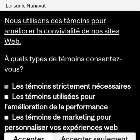
Loi sur le Nunavut
Loi sur les Indiens
Nous utilisons des témoins pour
Loi sur les languages
autochtones
améliorer la convivialité de nos sites
Web.
À quels types de témoins consentez-
vous?
Les témoins strictement nécessaires
Les témoins utilisées pour
l'amélioration de la performance
© Université McGill, 2026
Les témoins de marketing pour
Accessibilité
personnaliser vos expériences web
Avis sur les témoins
Accepter
Accepter seulement