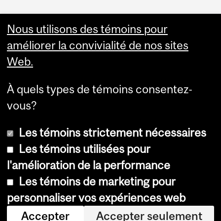
Nous utilisons des témoins pour
Other resources
améliorer la convivialité de nos sites
Academic & Administrative
Web.
HR Knowledge Base
APO & HR Service Portal
Login to Workday
À quels types de témoins consentez-
vous?
Les témoins strictement nécessaires
Les témoins utilisées pour
l'amélioration de la performance
© Université McGill, 2026
Les témoins de marketing pour
Accessibilité
personnaliser vos expériences web
Avis sur les témoins
Accepter
Accepter seulement