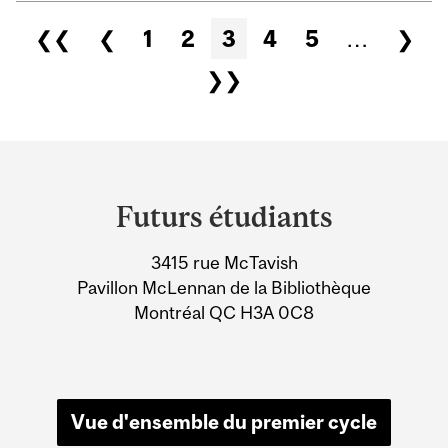
Pages
❮❮
❮
1
2
3
4
5
…
❯
❯❯
Department
and
Futurs étudiants
University
3415 rue McTavish
Information
Pavillon McLennan de la Bibliothèque
Montréal QC H3A 0C8
Vue d'ensemble du premier cycle