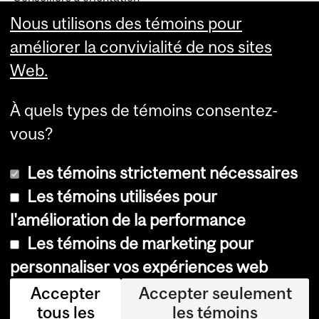
Candidats acceptés
Nous utilisons des témoins pour
Terminologie
améliorer la convivialité de nos sites
Web.
À quels types de témoins consentez-
vous?
Les témoins strictement nécessaires
Les témoins utilisées pour
l'amélioration de la performance
Copyright © 2026 McGill University
Les témoins de marketing pour
Accessibilité
personnaliser vos expériences web
Avis sur les témoins
Accepter
Accepter seulement
tous les
les témoins
Paramètres des témoins