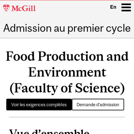
McGill
En
University
Admission au premier cycle
i
Main
navigation
Food Production and
Environment
(Faculty of Science)
Voir les exigences complètes
Demande d'admission
Vue d’ensemble