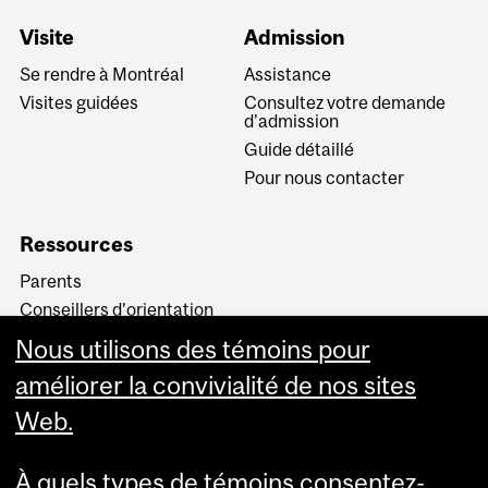
Visite
Admission
Se rendre à Montréal
Assistance
Visites guidées
Consultez votre demande
d'admission
Guide détaillé
Pour nous contacter
Ressources
Parents
Conseillers d’orientation
Candidats acceptés
Nous utilisons des témoins pour
Terminologie
améliorer la convivialité de nos sites
Web.
À quels types de témoins consentez-