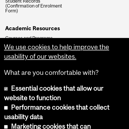
Student Records
(Confirmation of Enrolment
Form)
Academic Resources
Courses and Programs
Key Academic Dates
We use cookies to help improve the
Faculty Transfers and
usability of our websites.
Readmissions
What are you comfortable with?
Essential cookies that allow our
website to function
Performance cookies that collect
Copyright © 2026 McGill University
usability data
Accessibility
Marketing cookies that can
Cookie notice