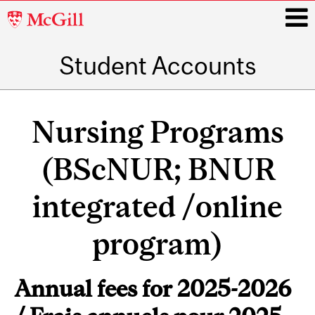
McGill
University
Student Accounts
i
Main
navigation
Nursing Programs
(BScNUR; BNUR
integrated /online
program)
Annual fees for 2025-2026