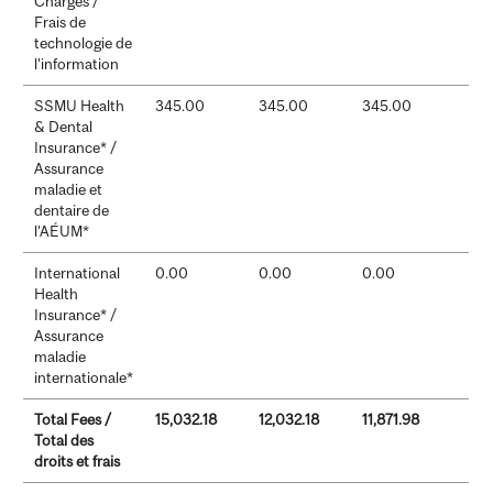
Charges /
Frais de
technologie de
l’information
SSMU Health
345.00
345.00
345.00
& Dental
Insurance* /
Assurance
maladie et
dentaire de
l’AÉUM*
International
0.00
0.00
0.00
Health
Insurance* /
Assurance
maladie
internationale*
Total Fees /
15,032.18
12,032.18
11,871.98
Total des
droits et frais