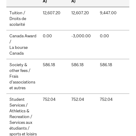
A)
A)
Tuition /
12,607.20
12,607.20
9,447.00
Droits de
scolarité
Canada Award
0.00
-3,000.00
0.00
/
La bourse
Canada
Society &
586.18
586.18
586.18
other fees /
Frais
d’associations
et autres
Student
752.04
752.04
752.04
Services /
Athletics &
Recreation /
Services aux
étudiants /
sports et loisirs