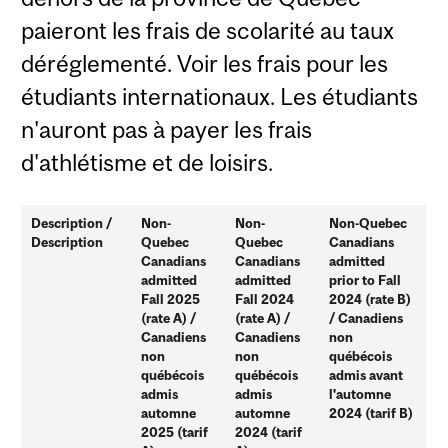
paieront les frais de scolarité au taux
déréglementé. Voir les frais pour les
étudiants internationaux. Les étudiants
n'auront pas à payer les frais
d'athlétisme et de loisirs.
Description /
Non-
Non-
Non-Quebec
Description
Quebec
Quebec
Canadians
Canadians
Canadians
admitted
admitted
admitted
prior to Fall
Fall 2025
Fall 2024
2024 (rate B)
(rate A) /
(rate A) /
/ Canadiens
Canadiens
Canadiens
non
non
non
québécois
québécois
québécois
admis avant
admis
admis
l'automne
automne
automne
2024 (tarif B)
2025 (tarif
2024 (tarif