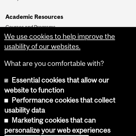
Academic Resources
Courses and Programs
Key Academic Dates
We use cookies to help improve the
Faculty Transfers and
usability of our websites.
Readmissions
What are you comfortable with?
Essential cookies that allow our
website to function
Performance cookies that collect
Copyright © 2026 McGill University
usability data
Accessibility
Marketing cookies that can
Cookie notice
personalize your web experiences
Cookie settings