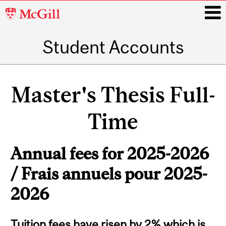
McGill
University
Student Accounts
i
Main
navigation
Master's Thesis Full-
Time
Annual fees for 2025-2026
/ Frais annuels pour 2025-
2026
Tuition fees have risen by 2% which is