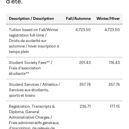
d’été.
Description / Description
Fall/Automne
Winter/Hiver
Tuition based on Fall/Winter
4,723.50
4,723.50
registration full-time /
Droits de scolarité sur
automne / hiver inscription à
temps plein
Student Society Fees** /
201.43
116.43
Frais d’association
étudiante**
Student Services / Athletics /
357.74
357.74
Services aux étudiants,
sports et loisirs
Registration, Transcripts &
236.71
177.15
Diploma, General
Administrative Charges /
Frais administratifs généraux,
d’inscription, de relevés de