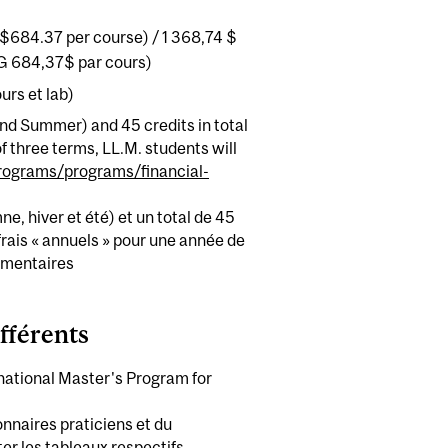
 $684.37 per course) / 1 368,74 $
PG 684,37$ par cours)
rs et lab)
nd Summer) and 45 credits in total
of three terms, LL.M. students will
rograms/programs/financial-
e, hiver et été) et un total de 45
frais « annuels » pour une année de
lémentaires
fférents
rnational Master's Program for
onnaires praticiens et du
er les tableaux respectifs.