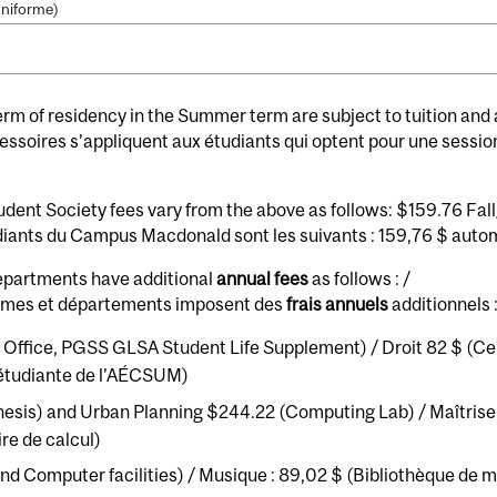
uniforme)
rm of residency in the Summer term are subject to tuition and a
ccessoires s’appliquent aux étudiants qui optent pour une sessio
ent Society fees vary from the above as follows: $159.76 Fal
tudiants du Campus Macdonald sont les suivants : 159,76 $ auto
epartments have additional
annual fees
as follows : /
ammes et départements imposent des
frais annuels
additionnels 
Office, PGSS GLSA Student Life Supplement) / Droit 82 $ (C
 étudiante de l’AÉCSUM)
hesis) and Urban Planning $244.22 (Computing Lab) / Maîtrise
re de calcul)
d Computer facilities) / Musique : 89,02 $ (Bibliothèque de mu