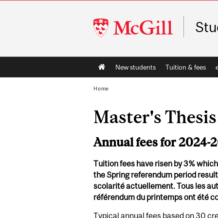
McGill
Stu
University
Main
New students
Tuition & fees
navigation
Home
Master's Thesis
Annual fees for 2024-
Tuition fees have risen by 3% which i
the Spring referendum period results
scolarité actuellement. Tous les autr
référendum du printemps ont été c
Typical annual fees based on 30 cre