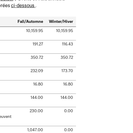
mérées
ci-dessous
.
Fall/Automne
Winter/Hiver
10,159.95
10,159.95
191.27
116.43
350.72
350.72
232.09
173.70
16.80
16.80
144.00
144.00
230.00
0.00
peuvent
1,047.00
0.00