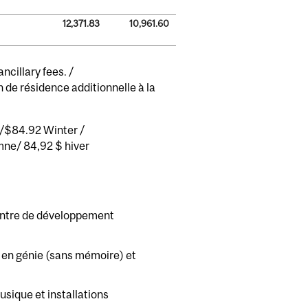
12,371.83
10,961.60
ncillary fees. /
n de résidence additionnelle à la
l/$84.92 Winter /
mne/ 84,92 $ hiver
:
entre de développement
 en génie (sans mémoire) et
sique et installations