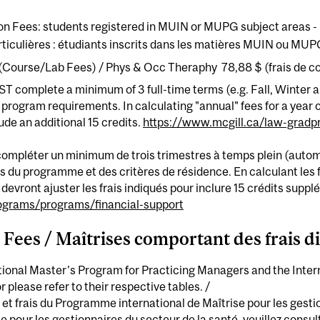
on Fees: students registered in MUIN or MUPG subject areas -
rticulières : étudiants inscrits dans les matières MUIN ou MU
ourse/Lab Fees) / Phys & Occ Theraphy 78,88 $ (frais de cou
T complete a minimum of 3 full-time terms (e.g. Fall, Winter a
d program requirements. In calculating "annual" fees for a year 
lude an additional 15 credits.
https://www.mcgill.ca/law-gradp
 compléter un minimum de trois trimestres à temps plein (automn
es du programme et des critères de résidence. En calculant les 
s devront ajuster les frais indiqués pour inclure 15 crédits supp
ograms/programs/financial-support
 Fees / Maîtrises comportant des frais di
ational Master's Program for Practicing Managers and the Inte
please refer to their respective tables. /
 et frais du Programme international de Maîtrise pour les gesti
pour les gestionnaires du secteur de la santé, veuillez consult