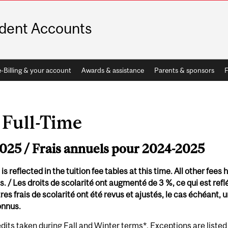
dent Accounts
e-Billing & your account
Awards & assistance
Parents & sponsors
 Full-Time
2025 / Frais annuels pour 2024-2025
s reflected in the tuition fee tables at this time. All other fees
. / Les droits de scolarité ont augmenté de 3 %, ce qui est reflé
es frais de scolarité ont été revus et ajustés, le cas échéant, u
onnus.
dits taken during Fall and Winter terms*. Exceptions are liste