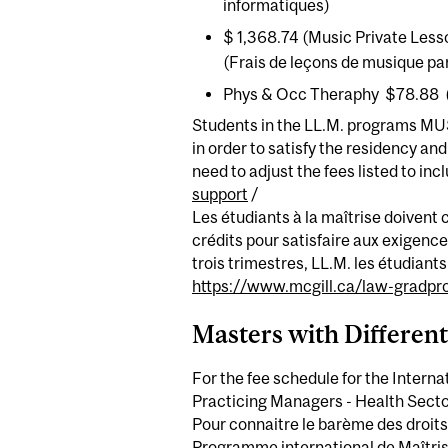
informatiques)
$ 1,368.74 (Music Private Less
(Frais de leçons de musique pa
Phys & Occ Theraphy $78.88 (C
Students in the LL.M. programs MUS
in order to satisfy the residency an
need to adjust the fees listed to inc
support
/
Les étudiants à la maîtrise doivent
crédits pour satisfaire aux exigenc
trois trimestres, LL.M. les étudiant
https://www.mcgill.ca/law-gradpr
Masters with Different
For the fee schedule for the Intern
Practicing Managers - Health Sector 
Pour connaitre le barème des droits
Programme international de Maîtrise 