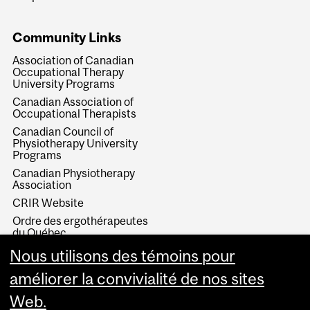
Community Links
Association of Canadian
Occupational Therapy
University Programs
Canadian Association of
Occupational Therapists
Canadian Council of
Physiotherapy University
Programs
Canadian Physiotherapy
Association
CRIR Website
Ordre des ergothérapeutes
du Québec
Ordre professionnel de la
Nous utilisons des témoins pour
physiothérapie du Québec
améliorer la convivialité de nos sites
Web.