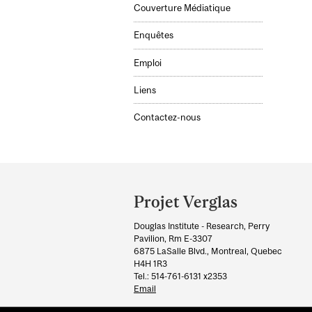
Couverture Médiatique
Enquêtes
Emploi
Liens
Contactez-nous
Department
and
Projet Verglas
University
Douglas Institute - Research, Perry
Information
Pavilion, Rm E-3307
6875 LaSalle Blvd., Montreal, Quebec
H4H 1R3
Tel.: 514-761-6131 x2353
Email