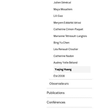
Julien Sénécal
Maya Mouallem
Lili Gao
Meryem Eddahbi Idrissi
Catherine Cimon-Paquet
Marianne Tétreault-Langlois
Bing Yu Chen
Léa Renaud-Cloutier
Catherine Nadon
Audrey Yelle Béland
Yuqing Huang
Été 2008
Observateurs
Publications
Conférences