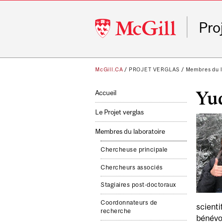
McGill
Pro
University
McGill.CA
/
PROJET VERGLAS
/
Membres du l
Yu
Accueil
Le Projet verglas
Membres du laboratoire
Chercheuse principale
Chercheurs associés
Stagiaires post-doctoraux
Coordonnateurs de
scienti
recherche
bénévol