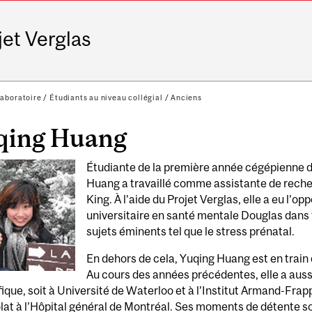
jet Verglas
aboratoire
/
Étudiants au niveau collégial
/
Anciens
qing Huang
Étudiante de la première année cégépienne 
Huang a travaillé comme assistante de reche
King. À l’aide du Projet Verglas, elle a eu l’op
universitaire en santé mentale Douglas dans 
sujets éminents tel que le stress prénatal.
En dehors de cela, Yuqing Huang est en train 
Au cours des années précédentes, elle a aussi
fique, soit à Université de Waterloo et à l’Institut Armand-Frapp
at à l’Hôpital général de Montréal. Ses moments de détente so