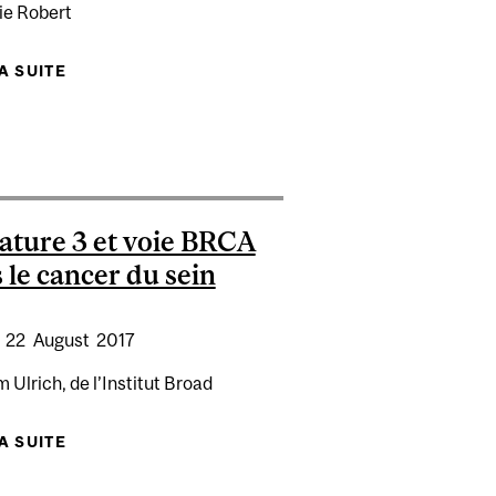
ie Robert
R LE MOMENT OÙ SURVIENDRA UN SON REPOSE SUR LE
TÈME MOTEUR DU CERVEAU
LA SUITE
DE UNE SCIENTIFIQUE DE L’IR-CUSM DÉPLOIE
L’AUTODÉPISTAGE DU VIH À PLUS GRANDE
ÉCHELLE AVEC HIVSMART!™
MER
ature 3 et voie BRCA
 le cancer du sein
:
22
August
2017
 Ulrich, de l’Institut Broad
LA SUITE
DE SIGNATURE 3 ET VOIE BRCA DANS LE
CANCER DU SEIN