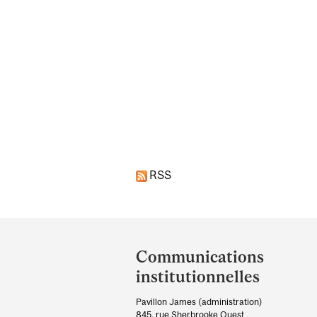
Pages
RSS
Department
and
Communications
University
institutionnelles
Information
Pavillon James (administration)
845, rue Sherbrooke Ouest