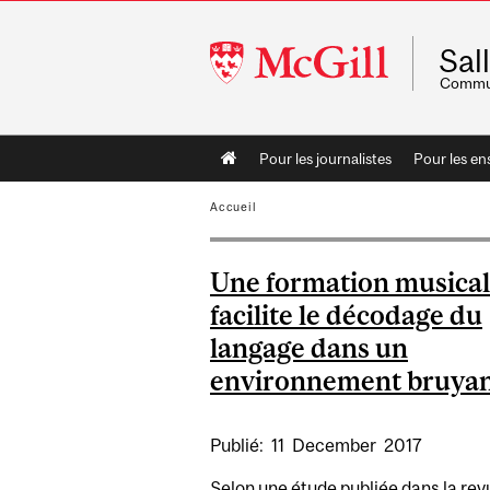
McGill
Sal
University
Commun
Main
Pour les journalistes
Pour les en
navigation
Accueil
Une formation musica
facilite le décodage du
langage dans un
environnement bruya
Publié:
11
December
2017
Selon une étude publiée dans la rev