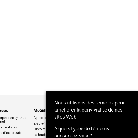
TRIBUENT À LA SURVIE DES CELLULES EN TEMPS DE
DÉTRESSE
Nous utilisons des témoins pour
améliorer la convivialité de nos
rces
McGill
sites Web.
orps enseignant et
À propos de McGill
nnel
En bref
journalistes
À quels types de témoins
Histoire
e d’experts de
La haute direction
consentez-vous?