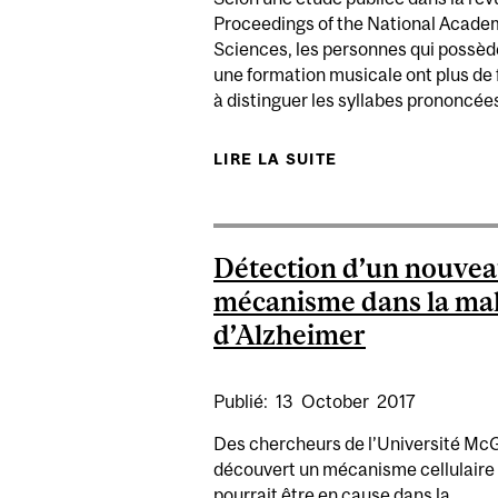
Proceedings of the National Acade
Sciences, les personnes qui possèd
une formation musicale ont plus de f
à distinguer les syllabes prononcées
LIRE LA SUITE
DE UNE FORMATI
Détection d’un nouve
mécanisme dans la ma
d’Alzheimer
Publié:
13
October
2017
Des chercheurs de l’Université McG
découvert un mécanisme cellulaire 
pourrait être en cause dans la