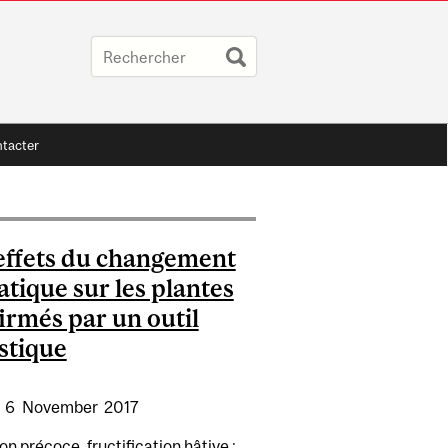
tacter
effets du changement
atique sur les plantes
irmés par un outil
istique
:
6
November
2017
on précoce, fructification hâtive :