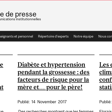
le de presse
ications institutionnelles
seignants et personnel
Répertoire d'experts
Notre équipe
Nous con
le
Diabète et hypertension
Les 
pendant la grossesse : des
clim
facteurs de risque pour la
conf
nt
mère et… pour le père!
stat
Publié:
14
November
2017
Publié
ue
Des recherches montrent que les femmes
Florais