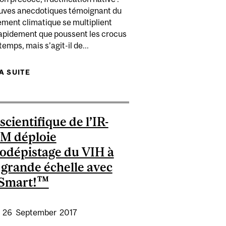
euves anecdotiques témoignant du
ment climatique se multiplient
rapidement que poussent les crocus
temps, mais s’agit-il de...
ANS UN ENVIRONNEMENT BRUYANT
 PENDANT LA GROSSESSE : DES FACTEURS DE RISQUE
LA SUITE
DE LES EFFETS DU CHANGEMENT CLIMATIQUE
LA MÈRE ET… POUR LE PÈRE!
SUR LES PLANTES CONFIRMÉS PAR UN OUTIL
STATISTIQUE
scientifique de l’IR-
M déploie
todépistage du VIH à
 grande échelle avec
Smart!™
:
26
September
2017