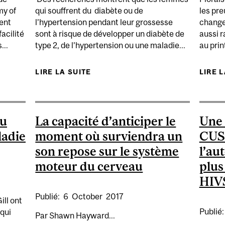
my of
qui souffrent du diabète ou de
les pr
ent
l’hypertension pendant leur grossesse
change
acilité
sont à risque de développer un diabète de
aussi 
...
type 2, de l’hypertension ou une maladie...
au prin
ON MUSICALE FACILITE LE DÉCODAGE DU LANGAGE D
LIRE LA SUITE
DE DIABÈTE ET HYPERTENSION
LIRE 
POUR 
au
La capacité d’anticiper le
Une 
ladie
moment où surviendra un
CUS
son repose sur le système
l’au
moteur du cerveau
plus
HIV
Publié:
6
October
2017
ill ont
Publié
qui
Par Shawn Hayward...