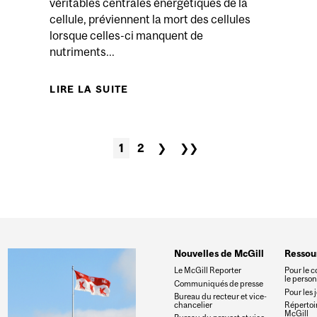
véritables centrales énergétiques de la
cellule, préviennent la mort des cellules
lorsque celles-ci manquent de
nutriments...
LIRE LA SUITE
DE LES MITOCHONDRIES CON
1
2
❯
❯❯
Nouvelles de McGill
Ressou
Le McGill Reporter
Pour le c
le perso
Communiqués de presse
Pour les 
Bureau du recteur et vice-
chancelier
Répertoir
McGill