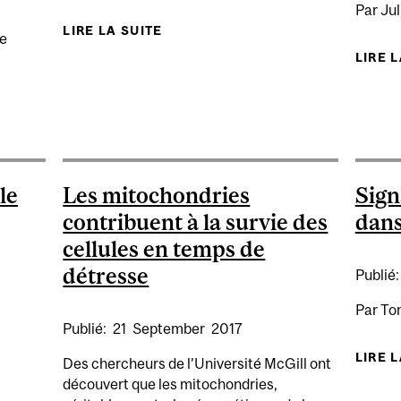
Par Jul
LIRE LA SUITE
DE LA CAPACITÉ D’ANTICIPE
ie
SYS
LIRE 
’UN NOUVEAU MÉCANISME DANS LA MALADIE D’ALZHEI
le
Les mitochondries
Sign
contribuent à la survie des
dans
cellules en temps de
détresse
Publié
Par Tom
Publié:
21
September
2017
LIRE 
Des chercheurs de l’Université McGill ont
découvert que les mitochondries,
NCE INFANTILE AFFECTE LES CIRCUITS CÉRÉBRAUX